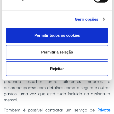
Eletrifique a sua frota de
veículos com a Cooltra
Gerir opções
Na Cooltra, sabemos o quão importante é para as
organizações encontrar soluções de mobilidade
Permitir todos os cookies
sustentável eficazes, uma vez que temos
mais de 10
anos de experiência
a oferecer este serviço a empresas e
Permitir a seleção
entidades de administração pública, em sete países da
Europa.
Rejeitar
Para tal, oferecemos um
serviço de renting
que permite o
aluguer por meses de scooters ou bicicletas elétricas,
podendo escolher entre diferentes modelos e
despreocupar-se com detalhes como o seguro e outros
gastos, uma vez que está tudo incluído na assinatura
mensal.
Também é possível contratar um serviço de
Private