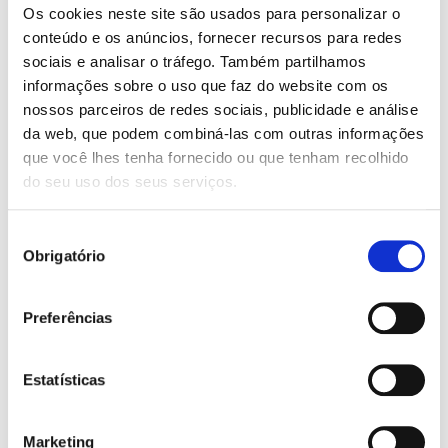
Os cookies neste site são usados para personalizar o
Cooltra terá o seu orçamento controlado porque numa
conteúdo e os anúncios, fornecer recursos para redes
única assinatura mensal terá incluídos a manutenção, o
sociais e analisar o tráfego. Também partilhamos
seguro, os capacetes, os impostos, etc. Além disso, terá
informações sobre o uso que faz do website com os
acesso a uma frota moderna à qual poderá adicionar os
nossos parceiros de redes sociais, publicidade e análise
suplementos que quiser (GPS, manta térmica, malas…) e
da web, que podem combiná-las com outras informações
receber apoio e assistência permanentes.
que você lhes tenha fornecido ou que tenham recolhido
7. Recarregue as scooters em
do seu uso dos seus serviços.
qualquer tomada
Seleção
Outra das grandes vantagens das scooters elétricas é
Obrigatório
de
que
não precisam de tomadas e voltagens especiais
consentimento
para poder recarregá-las. A maioria das scooters
elétricas podem ser ligadas a uma tomada normal de
Preferências
220V. Por isso, se não quiser, não terá de instalar pontos
de recarga especiais; embora na Cooltra nos
Estatísticas
responsabilizemos por toda a infraestrutura para a
manutenção da sua frota elétrica.
Marketing