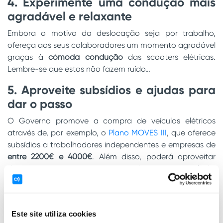
4. Experimente uma condução mais
agradável e relaxante
Embora o motivo da deslocação seja por trabalho,
ofereça aos seus colaboradores um momento agradável
graças à
cómoda condução
das scooters elétricas.
Lembre-se que estas não fazem ruído…
5. Aproveite subsídios e ajudas para
dar o passo
O Governo promove a compra de veículos elétricos
através de, por exemplo, o
Plano MOVES III
, que oferece
subsídios a trabalhadores independentes e empresas de
entre 2200€ e 4000€
. Além disso, poderá aproveitar
descontos em portagens, em estacionamento regulado,
bonificações, etc.
6. Desfrute de um tudo incluído
Este site utiliza cookies
Com o
renting de
veículos elétricos de duas rodas
da