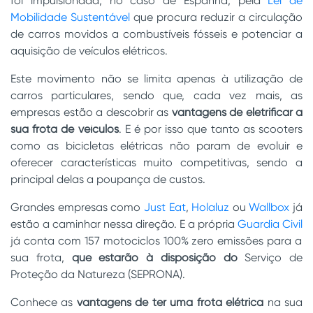
foi impulsionada, no caso de Espanha, pela
Lei de
Mobilidade Sustentável
que procura reduzir a circulação
de carros movidos a combustíveis fósseis e potenciar a
aquisição de veículos elétricos.
Este movimento não se limita apenas à utilização de
carros particulares, sendo que, cada vez mais, as
empresas estão a descobrir as
vantagens de eletrificar a
sua frota de veículos
. E é por isso que tanto as scooters
como as bicicletas elétricas não param de evoluir e
oferecer características muito competitivas, sendo a
principal delas a poupança de custos.
Grandes empresas como
Just Eat
,
Holaluz
ou
Wallbox
já
estão a caminhar nessa direção. E a própria
Guardia Civil
já conta com 157 motociclos 100% zero emissões para a
sua frota,
que estarão à disposição do
Serviço de
Proteção da Natureza (SEPRONA).
Conhece as
vantagens de ter
uma frota elétrica
na sua