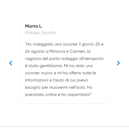
Marta L.
Ca
Málaga, España
Ho noleggiato uno scooter il giorno 25 e
one
Per
26 agosto a Minorca e Carmen, la
i
al 
ragazza del punto noleggio all’aeroporto
han
è stata gentilissima. Mi ha dato uno
avu
scooter nuovo e mi ha offerto tutte le
ari
sco
informazioni e l’aiuto di cui avevo
fle
bisogno per muovermi nell’isola. Ho
imb
prenotato online e ho risparmiato!
opz