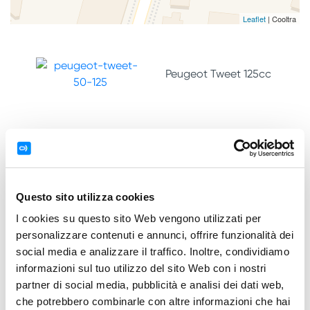
Leaflet
| Cooltra
Peugeot Tweet 125cc
Noleggio moto a Corralejo (Fuerteventura)
Questo sito utilizza cookies
I cookies su questo sito Web vengono utilizzati per
personalizzare contenuti e annunci, offrire funzionalità dei
Sei pronto per vedere paesaggi mozzafiato e per
social media e analizzare il traffico. Inoltre, condividiamo
muoverti intorno all’isola nella forma più rapida e facile?
informazioni sul tuo utilizzo del sito Web con i nostri
Con il
noleggio scooter a Corralejo
adesso è possibile.
partner di social media, pubblicità e analisi dei dati web,
Prenota uno scooter Cooltra nel nostro negozio partner
che potrebbero combinarle con altre informazioni che hai
Orlando a Fuerteventura e rendi la tua esperienza unica.