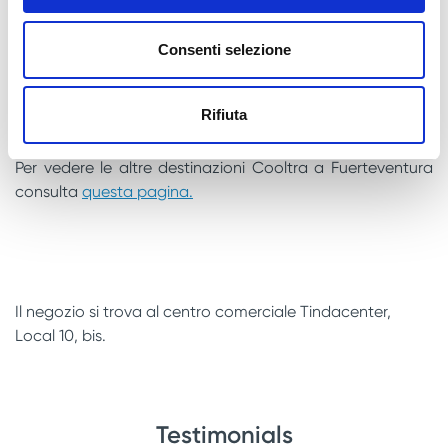
chilometraggio illimitato
. Ma se vuoi, guarda anche gli
extra disponibili
che abbiamo a disposizione, visibili nello
Consenti selezione
step 3 della prenotazione, e scegli tra un secondo casco,
bauletto o riduzione di franchigia.
Rifiuta
Hai ancora dubbi sul nostro servizio?
Clicca qui
per
vedere i dettagli delle nostre condizioni di noleggio.
Per vedere le altre destinazioni Cooltra a Fuerteventura
consulta
questa pagina.
Il negozio si trova al centro comerciale Tindacenter,
Local 10, bis.
Testimonials