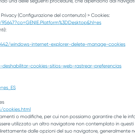
endo una delle seguenti procedure, che dipendono dal navigat
 Privacy (Configurazione del contenuto) > Cookies:
r/95647?co=GENIE.Platform%3DDesktop&hl=es
i):
17442/windows-internet-explorer-delete-manage-cookies
y-deshabilitar-cookies-sitios-web-rastrear-preferencias
e=es_ES
es
/cookies.html
amenti o modifiche, per cui non possiamo garantire che le i
sere utilizzato un altro navigatore non contemplato in questi 
irettamente dalle opzioni del suo navigatore, generalmente nel