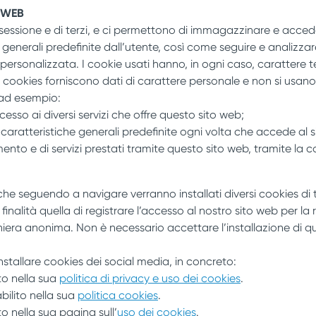
O WEB
i sessione e di terzi, e ci permettono di immagazzinare e acceder
e generali predefinite dall’utente, così come seguire e analizzar
e personalizzata. I cookie usati hanno, in ogni caso, carattere t
 cookies forniscono dati di carattere personale e non si usano p
 ad esempio:
ccesso ai diversi servizi che offre questo sito web;
 caratteristiche generali predefinite ogni volta che accede al s
nto e di servizi prestati tramite questo sito web, tramite la c
 che seguendo a navigare verranno installati diversi cookies di t
alità quella di registrare l’accesso al nostro sito web per la r
iera anonima. Non è necessario accettare l’installazione di q
nstallare cookies dei social media, in concreto:
to nella sua
politica di privacy e uso dei cookies
.
ilito nella sua
politica cookies
.
o nella sua pagina sull’
uso dei cookies
.