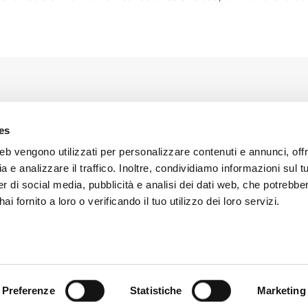
es
de
About Cooltra
b vengono utilizzati per personalizzare contenuti e annunci, offr
a e analizzare il traffico. Inoltre, condividiamo informazioni sul tu
g
Contatto
er di social media, pubblicità e analisi dei dati web, che potrebb
 per i dipendenti
Conosci Cooltra
i fornito a loro o verificando il tuo utilizzo dei loro servizi.
Sale
Comunicati stampa
Blog
Sostenibilità
Preferenze
Statistiche
Marketing
rivacy
Cookie policy