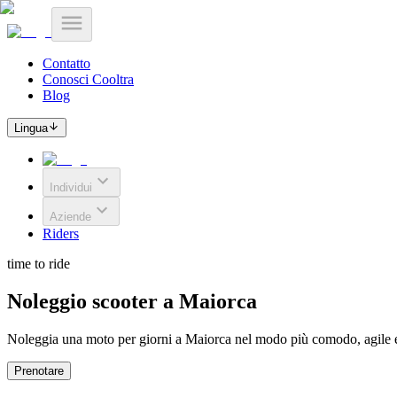
Contatto
Conosci Cooltra
Blog
Lingua
Individui
Aziende
Riders
time to ride
Noleggio scooter a Maiorca
Noleggia una moto per giorni a Maiorca nel modo più comodo, agile e 
Prenotare