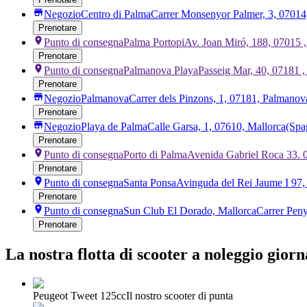
Negozio
Centro di Palma
Carrer Monsenyor Palmer, 3, 07014
Prenotare
Punto di consegna
Palma Portopi
Av. Joan Miró, 188, 07015 
Prenotare
Punto di consegna
Palmanova Playa
Passeig Mar, 40, 07181 
Prenotare
Negozio
Palmanova
Carrer dels Pinzons, 1, 07181, Palmanov
Prenotare
Negozio
Playa de Palma
Calle Garsa, 1, 07610, Mallorca
(Spa
Prenotare
Punto di consegna
Porto di Palma
Avenida Gabriel Roca 33. 
Prenotare
Punto di consegna
Santa Ponsa
Avinguda del Rei Jaume I 97,
Prenotare
Punto di consegna
Sun Club El Dorado, Mallorca
Carrer Peny
Prenotare
La nostra flotta di scooter a noleggio gior
Peugeot Tweet 125cc
Il nostro scooter di punta