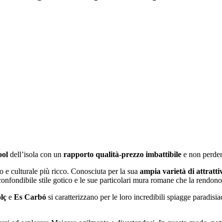
ool
dell’isola con un
rapporto qualità-prezzo imbattibile
e non perdert
co e culturale più ricco. Conosciuta per la sua
ampia varietà di attratti
confondibile stile gotico e le sue particolari mura romane che la rendo
lç
e
Es Carbó
si caratterizzano per le loro incredibili spiagge paradisi