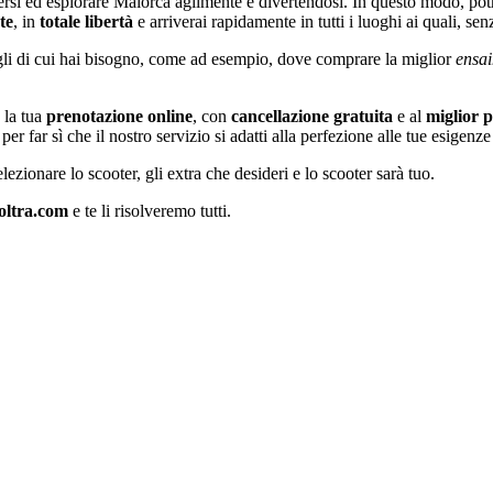
rsi ed esplorare Maiorca agilmente e divertendosi. In questo modo, potra
te
, in
totale libertà
e arriverai rapidamente in tutti i luoghi ai quali, se
consigli di cui hai bisogno, come ad esempio, dove comprare la miglior
ensa
 la tua
prenotazione online
, con
cancellazione gratuita
e al
miglior 
er far sì che il nostro servizio si adatti alla perfezione alle tue esigenze 
lezionare lo scooter, gli extra che desideri e lo scooter sarà tuo.
oltra.com
e te li risolveremo tutti.