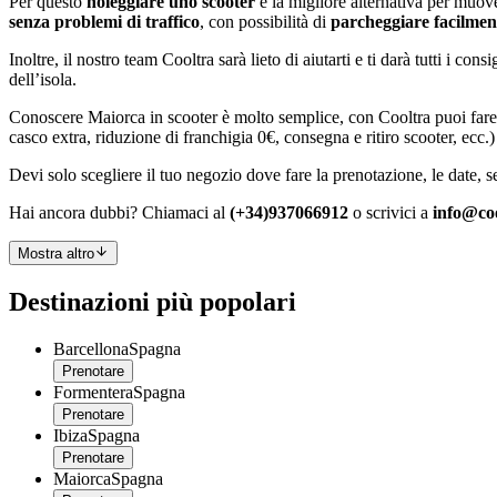
Per questo
noleggiare uno scooter
è la migliore alternativa per muove
senza problemi di traffico
, con possibilità di
parcheggiare facilmen
Inoltre, il nostro team Cooltra sarà lieto di aiutarti e ti darà tutti i 
dell’isola.
Conoscere Maiorca in scooter è molto semplice, con Cooltra puoi fare
casco extra, riduzione di franchigia 0€, consegna e ritiro scooter, ecc.) p
Devi solo scegliere il tuo negozio dove fare la prenotazione, le date, se
Hai ancora dubbi? Chiamaci al
(+34)937066912
o scrivici a
info@co
Mostra altro
Destinazioni più popolari
Barcellona
Spagna
Prenotare
Formentera
Spagna
Prenotare
Ibiza
Spagna
Prenotare
Maiorca
Spagna