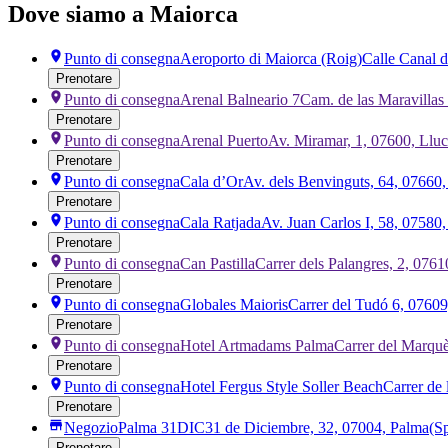
Dove siamo a Maiorca
Punto di consegna
Aeroporto di Maiorca (Roig)
Calle Canal d
Prenotare
Punto di consegna
Arenal Balneario 7
Cam. de las Maravillas
Prenotare
Punto di consegna
Arenal Puerto
Av. Miramar, 1, 07600, Llu
Prenotare
Punto di consegna
Cala d’Or
Av. dels Benvinguts, 64, 07660,
Prenotare
Punto di consegna
Cala Ratjada
Av. Juan Carlos I, 58, 07580
Prenotare
Punto di consegna
Can Pastilla
Carrer dels Palangres, 2, 0761
Prenotare
Punto di consegna
Globales Maioris
Carrer del Tudó 6, 07609
Prenotare
Punto di consegna
Hotel Artmadams Palma
Carrer del Marquè
Prenotare
Punto di consegna
Hotel Fergus Style Soller Beach
Carrer de 
Prenotare
Negozio
Palma 31DIC
31 de Diciembre, 32, 07004, Palma
(S
Prenotare