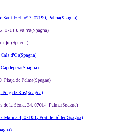
e Sant Jordi nº 7, 07199, Palma
(Spagna)
 2, 07610, Palma
(Spagna)
cmajor
(Spagna)
 Cala d'Or
(Spagna)
, Capdepera
(Spagna)
0, Platja de Palma
(Spagna)
, Puig de Ros
(Spagna)
s de la Sènia, 34, 07014, Palma
(Spagna)
la Marina 4, 07108 , Port de Sóller
(Spagna)
pagna)