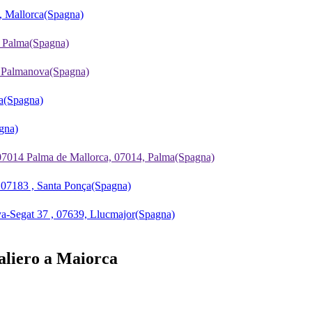
, Mallorca
(Spagna)
, Palma
(Spagna)
, Palmanova
(Spagna)
a
(Spagna)
gna)
07014 Palma de Mallorca, 07014, Palma
(Spagna)
 07183 , Santa Ponça
(Spagna)
a-Segat 37 , 07639, Llucmajor
(Spagna)
naliero a Maiorca