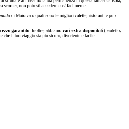
i sfruttare al massimo la tua permanenza in questa fantastica isola,
nza scooter, non potresti accedere così facilmente.
imada
di Maiorca o quali sono le migliori calette, ristoranti e pub
prezzo garantito
. Inoltre, abbiamo
vari extra disponibili
(bauletto,
e che il tuo viaggio sia più sicuro, divertente e facile.