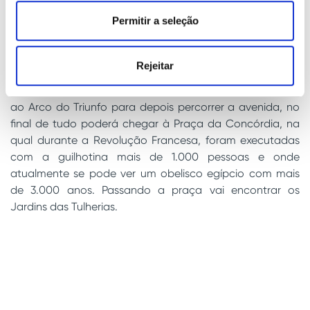
Não deixe de passear por esta icónica avenida
Permitir a seleção
parisiense de dois quilómetros que une a Praça da
Concórdia ao Arco do Triunfo. Tanto de scooter como a
pé, poderá ver as inúmeras vitrines de lojas luxuosas,
Rejeitar
restaurantes internacionais e grandes edifícios históricos
como o Petit e o Grand Palais. Pode aproveitar a visita
ao Arco do Triunfo para depois percorrer a avenida, no
final de tudo poderá chegar à Praça da Concórdia, na
qual durante a Revolução Francesa, foram executadas
com a guilhotina mais de 1.000 pessoas e onde
atualmente se pode ver um obelisco egípcio com mais
de 3.000 anos. Passando a praça vai encontrar os
Jardins das Tulherias.