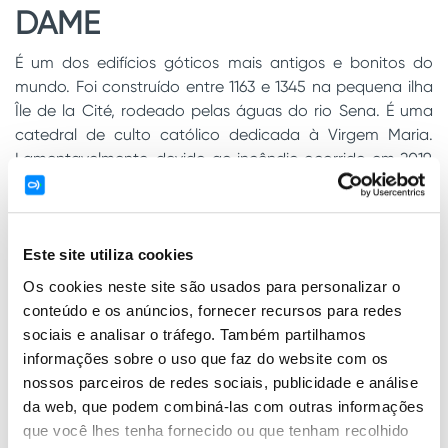
DAME
É um dos edifícios góticos mais antigos e bonitos do
mundo. Foi construído entre 1163 e 1345 na pequena ilha
Île de la Cité, rodeado pelas águas do rio Sena. É uma
catedral de culto católico dedicada à Virgem Maria.
Lamentavelmente, devido ao incêndio ocorrido em 2019,
só é possível ver o seu magnífico exterior, no qual se
destaca a fachada ocidental e as duas torres. Sobre as
portas dianteiras poderá apreciar as 28 estátuas que
representam os reis da Judeia e Israel.
Este site utiliza cookies
Os cookies neste site são usados para personalizar o
O bairro Latino está mesmo ao lado de Notre Dame, na
conteúdo e os anúncios, fornecer recursos para redes
outra margem do rio Sena. O nome é proveniente da
sociais e analisar o tráfego. Também partilhamos
época medieval, em que a maioria dos habitantes eram
informações sobre o uso que faz do website com os
estudantes que utilizavam o latim para comunicar entre
nossos parceiros de redes sociais, publicidade e análise
si. Pode aproveitar e ver ambas as coisas fazendo um
da web, que podem combiná-las com outras informações
percurso com a scooter.
que você lhes tenha fornecido ou que tenham recolhido