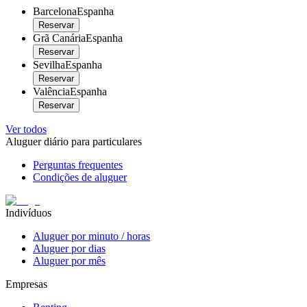
Barcelona
Espanha
Reservar
Grã Canária
Espanha
Reservar
Sevilha
Espanha
Reservar
Valência
Espanha
Reservar
Ver todos
Aluguer diário para particulares
Perguntas frequentes
Condições de aluguer
Indivíduos
Aluguer por minuto / horas
Aluguer por dias
Aluguer por mês
Empresas