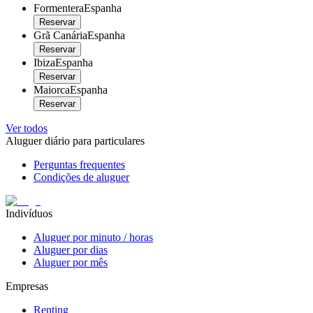
Formentera
Espanha
Reservar
Grã Canária
Espanha
Reservar
Ibiza
Espanha
Reservar
Maiorca
Espanha
Reservar
Ver todos
Aluguer diário para particulares
Perguntas frequentes
Condições de aluguer
Indivíduos
Aluguer por minuto / horas
Aluguer por dias
Aluguer por mês
Empresas
Renting