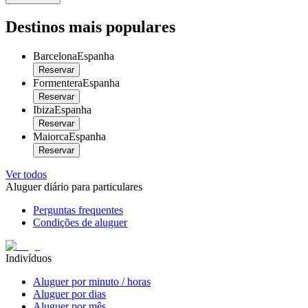
Destinos mais populares
Barcelona
Espanha
Reservar
Formentera
Espanha
Reservar
Ibiza
Espanha
Reservar
Maiorca
Espanha
Reservar
Ver todos
Aluguer diário para particulares
Perguntas frequentes
Condições de aluguer
Indivíduos
Aluguer por minuto / horas
Aluguer por dias
Aluguer por mês