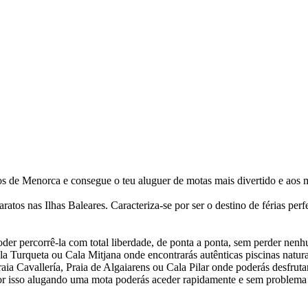
s de Menorca e consegue o teu aluguer de motas mais divertido e aos m
os nas Ilhas Baleares. Caracteriza-se por ser o destino de férias perfeit
der percorrê-la com total liberdade, de ponta a ponta, sem perder nenh
Turqueta ou Cala Mitjana onde encontrarás autênticas piscinas naturais
Praia Cavallería, Praia de Algaiarens ou Cala Pilar onde poderás desfru
or isso alugando uma mota poderás aceder rapidamente e sem problema a t