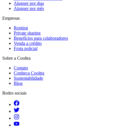
Aluguer por dias
Aluguer por mês
Empresas
Renting
Private sharing
Benefícios para colaboradores
Venda a crédito
Frota policial
Sobre a Cooltra
Contato
Conheça Cooltra
Sustentabilidade
Blog
Redes sociais