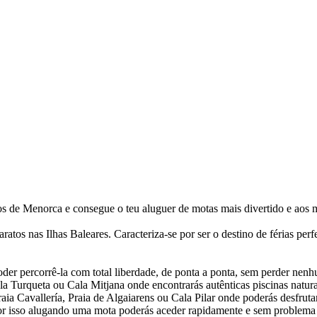
s de Menorca e consegue o teu aluguer de motas mais divertido e aos m
os nas Ilhas Baleares. Caracteriza-se por ser o destino de férias perfeit
der percorrê-la com total liberdade, de ponta a ponta, sem perder nenh
Turqueta ou Cala Mitjana onde encontrarás autênticas piscinas naturais
Praia Cavallería, Praia de Algaiarens ou Cala Pilar onde poderás desfru
or isso alugando uma mota poderás aceder rapidamente e sem problema a t