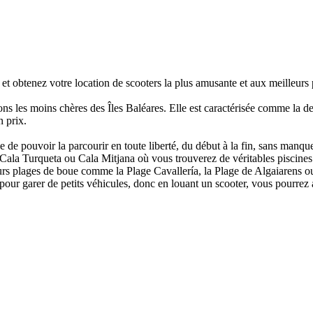
obtenez votre location de scooters la plus amusante et aux meilleurs pri
ions les moins chères des Îles Baléares. Elle est caractérisée comme la d
n prix.
e de pouvoir la parcourir en toute liberté, du début à la fin, sans manqu
la Turqueta ou Cala Mitjana où vous trouverez de véritables piscines nat
eurs plages de boue comme la Plage Cavallería, la Plage de Algaiarens ou
our garer de petits véhicules, donc en louant un scooter, vous pourrez 