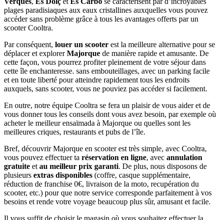
Verques
,
Es Dolç
et
Es Carbó
se caractérisent par d’incroyables
plages paradisiaques aux eaux cristallines auxquelles vous pouvez
accéder sans problème grâce à tous les avantages offerts par un
scooter Cooltra.
Par conséquent,
louer un scooter
est la meilleure alternative pour se
déplacer et explorer
Majorque
de manière rapide et amusante. De
cette façon, vous pourrez profiter pleinement de votre séjour dans
cette île enchanteresse. sans embouteillages, avec un parking facile
et en toute liberté pour atteindre rapidement tous les endroits
auxquels, sans scooter, vous ne pouviez pas accéder si facilement.
En outre, notre équipe Cooltra se fera un plaisir de vous aider et de
vous donner tous les conseils dont vous avez besoin, par exemple où
acheter le meilleur ensaïmada à Majorque ou quelles sont les
meilleures criques, restaurants et pubs de l’île.
Bref, découvrir Majorque en scooter est très simple, avec Cooltra,
vous pouvez effectuer ta
réservation en ligne
, avec
annulation
gratuite
et
au meilleur prix garanti
. De plus, nous disposons de
plusieurs
extras disponibles
(coffre, casque supplémentaire,
réduction de franchise 0€, livraison de la moto, recupération du
scooter, etc.) pour que notre service corresponde parfaitement à vos
besoins et rende votre voyage beaucoup plus sûr, amusant et facile.
Il vous suffit de choisir le magasin où vous souhaitez effectuer la