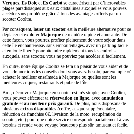
Verques
,
Es Dolç
et
Es Carbó
se caractérisent par d’incroyables
plages paradisiaques aux eaux cristallines auxquelles vous pouvez
accéder sans problème grâce à tous les avantages offerts par un
scooter Cooltra.
Par conséquent,
louer un scooter
est la meilleure alternative pour se
déplacer et explorer
Majorque
de manière rapide et amusante. De
cette façon, vous pourrez profiter pleinement de votre séjour dans
cette île enchanteresse. sans embouteillages, avec un parking facile
et en toute liberté pour atteindre rapidement tous les endroits
auxquels, sans scooter, vous ne pouviez pas accéder si facilement.
En outre, notre équipe Cooltra se fera un plaisir de vous aider et de
vous donner tous les conseils dont vous avez besoin, par exemple où
acheter le meilleur ensaïmada à Majorque ou quelles sont les
meilleures criques, restaurants et pubs de l’île.
Bref, découvrir Majorque en scooter est très simple, avec Cooltra,
vous pouvez effectuer ta
réservation en ligne
, avec
annulation
gratuite
et
au meilleur prix garanti
. De plus, nous disposons de
plusieurs
extras disponibles
(coffre, casque supplémentaire,
réduction de franchise 0€, livraison de la moto, recupération du
scooter, etc.) pour que notre service corresponde parfaitement à vos
besoins et rende votre voyage beaucoup plus sûr, amusant et facile.