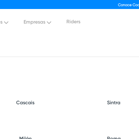
Conoce Coo
Riders
es
Empresas
Cascais
Sintra
Milán
Roma