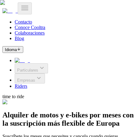
Contacto
Conoce Cooltra
Colaboraciones
Blog
Idioma
Particulares
Empresas
Riders
time to ride
Alquiler de
motos
y
e-bikes
por meses con
la suscripción más flexible de Europa
Suscríbete los meses que necesites y cancela cuando quieras.