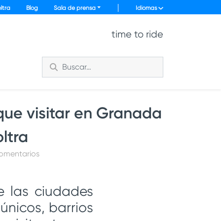
ltra
Blog
Sala de prensa
Idiomas
time to ride
que visitar en Granada
ltra
comentarios
e las ciudades
nicos, barrios