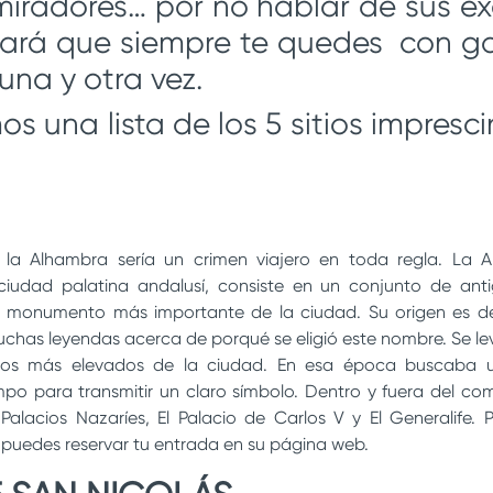
iradores… por no hablar de sus ex
ará que siempre te quedes con 
 una y otra vez.
s una lista de los 5 sitios impresci
 la Alhambra sería un crimen viajero en toda regla. La
udad palatina andalusí, consiste en un conjunto de antig
el monumento más importante de la ciudad. Su origen es 
muchas leyendas acerca de porqué se eligió este nombre. Se lev
tos más elevados de la ciudad. En esa época buscaba un
mpo para transmitir un claro símbolo. Dentro y fuera del com
alacios Nazaríes, El Palacio de Carlos V y El Generalife. 
puedes reservar tu entrada en su página web.