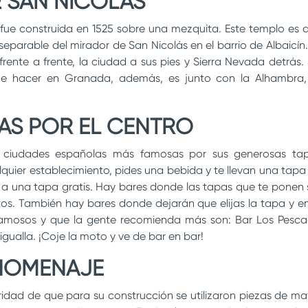
 SAN NICOLÁS
 fue construida en 1525 sobre una mezquita. Este templo es d
eparable del mirador de San Nicolás en el barrio de Albaicín.
frente a frente, la ciudad a sus pies y Sierra Nevada detrás
 que hacer en Granada, además, es junto con la Alhambra
PAS POR EL CENTRO
ciudades españolas más famosas por sus generosas tap
quier establecimiento, pides una bebida y te llevan una tapa
l a una tapa gratis. Hay bares donde las tapas que te ponen
tos. También hay bares donde dejarán que elijas la tapa y en
amosos y que la gente recomienda más son: Bar Los Pesca
ntigualla. ¡Coje la moto y ve de bar en bar!
HOMENAJE
laridad de que para su construcción se utilizaron piezas de ma