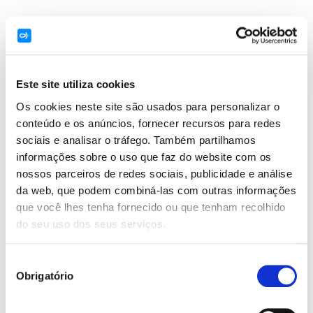
Este tour convertirá a cada participante en un verdadero
conocedor de Barcelona. Cooltra presenta una
emocionante alternativa de descubrir Barcelona desde
una perspectiva totalmente diferente. Durante el
Este site utiliza cookies
recorrido se visitarán algunos de los lugares más
importantes de la ciudad como la Sagrada Familia, La
Os cookies neste site são usados para personalizar o
Pedrera, Casa Batlló o el Palacio de Montjuïc, cubriendo
conteúdo e os anúncios, fornecer recursos para redes
los más interesantes y coloridos lugares de la ciudad a
sociais e analisar o tráfego. Também partilhamos
bordo de una moto!
informações sobre o uso que faz do website com os
nossos parceiros de redes sociais, publicidade e análise
Más información
da web, que podem combiná-las com outras informações
que você lhes tenha fornecido ou que tenham recolhido
do seu uso dos seus serviços.
Barcelona: Fun & Beach Tour
Seleção
Ruta: Playa de la Barceloneta, Playa Promenade
Obrigatório
de
Barceloneta, Puerto Olímpico, Parque Forum,
consentimento
Parque de la Ciudadela, Pg. Colon / Estatua de