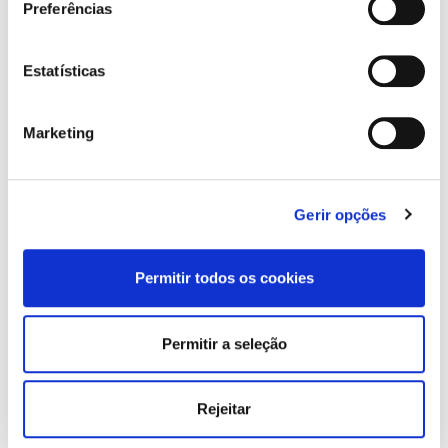
Colón
Preferências
Duración: 4 horas
Precio: 50€ (acompañantes 30€)
Estatísticas
Este tour requiere al menos 10 participantes
¿No es la primera vez que visitas Barcelona? Ya conoces
Marketing
la ciudad y sus principales atractivos? Este tour te
mostrará la soleada Barcelona, sus playas y el paseo de
las palmeras para disfrutar de una forma diferente la
Gerir opções
ciudad mientras conduces una moto! Revivir Barcelona y
enamorarse de nuevo con la belleza y diversidad de esta
increíble ciudad.
Permitir todos os cookies
Más información
Permitir a seleção
Rutas en moto en Madrid
Rejeitar
Rutas en Valencia