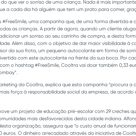
do que ver o sorriso de uma criança. Nada é mais important
e a cada dia há alguém que tem um prato para comer, graça
 #FreeSmile, uma campanha que, de uma forma divertida e d
todas as crianças. A partir de agora, quando um cliente alug
adicionar um sorriso ao seu carrinho de compra, e desta form
ade. Além disso, com o objetivo de dar maior visibilidade à 
visor da sua frota, um pequeno autocolante em forma de sorri
 divertida com este autocolante na frente da sua boca. Por 
s com o hashtag #FreeSmile, Cooltra vai doar também 0,33 e
Bombay”.
Marketing da Cooltra, explica que esta campanha “procura a
r mais força á responsabilidade social da empresa, de acordo 
ove um projeto de educação pré-escolar com 29 creches q
munidades mais desfavorecidas desta cidade indiana. Alfons
 desta organização, assegura que “o custo anual de funcion
euros. O dinheiro arrecadado através da iniciativa de Cooltra