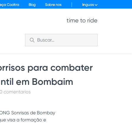
eça Cooltra
Blog
Sobre nós
línguas
time to ride
rrisos para combater
antil em Bombaim
 0 comentarios
a ONG Sonrisas de Bombay
que visa a formação e