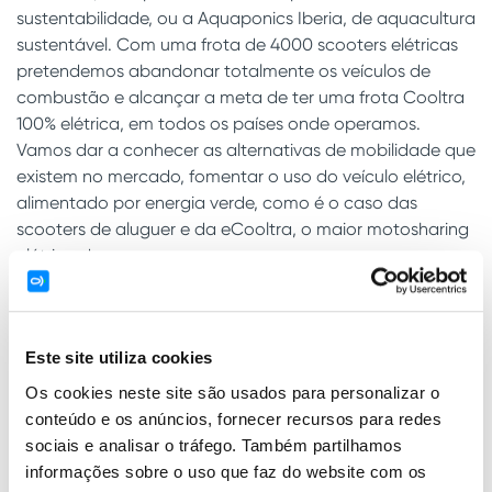
sustentabilidade, ou a Aquaponics Iberia, de aquacultura
sustentável. Com uma frota de 4000 scooters elétricas
pretendemos abandonar totalmente os veículos de
combustão e alcançar a meta de ter uma frota Cooltra
100% elétrica, em todos os países onde operamos.
Vamos dar a conhecer as alternativas de mobilidade que
existem no mercado, fomentar o uso do veículo elétrico,
alimentado por energia verde, como é o caso das
scooters de aluguer e da eCooltra, o maior motosharing
elétrico da europa.
Segundo António Almeida Henriques, Vice-Presidente da
ANMP (Associação Nacional de Municípios Portugueses),
esta o Portugal Smart Cities Summit é “uma
Este site utiliza cookies
oportunidade de juntar os Municipios, a “Indústria” e o
Os cookies neste site são usados para personalizar o
Sistema Científico e Tecnológico, caminhando juntos
conteúdo e os anúncios, fornecer recursos para redes
para a afirmação internacional do Cluster das Smart
sociais e analisar o tráfego. Também partilhamos
Cities ( Inteligência Urbana ), baseado nas dezenas de
informações sobre o uso que faz do website com os
boas experiências e práticas que já temos em curso no