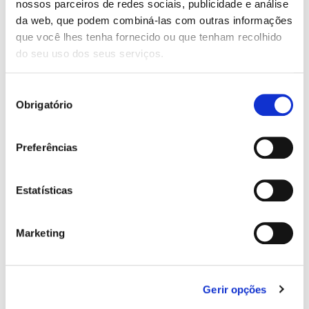
nossos parceiros de redes sociais, publicidade e análise
nosso País.” Por isso mesmo, será desenvolvida uma
da web, que podem combiná-las com outras informações
sessão onde se irá refletir sobre o papel do Big Data nas
que você lhes tenha fornecido ou que tenham recolhido
cidades, na qual participarão referências como a
do seu uso dos seus serviços.
Microsoft e a NOVA Information Management School,
universidade vanguardista nesta área.
Seleção
Leave a Reply
Obrigatório
de
Your email address will not be published.
Required fields
consentimento
are marked
*
Preferências
Comment
*
Estatísticas
Marketing
Gerir opções