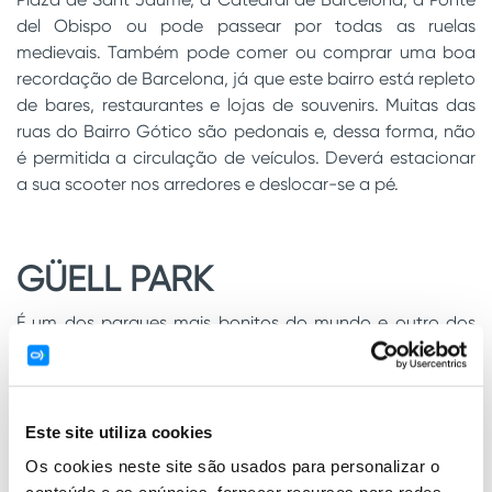
del Obispo ou pode passear por todas as ruelas
medievais. Também pode comer ou comprar uma boa
recordação de Barcelona, já que este bairro está repleto
de bares, restaurantes e lojas de souvenirs. Muitas das
ruas do Bairro Gótico são pedonais e, dessa forma, não
é permitida a circulação de veículos. Deverá estacionar
a sua scooter nos arredores e deslocar-se a pé.
GÜELL PARK
É um dos parques mais bonitos do mundo e outro dos
locais imprescindíveis para desfrutar da cidade de
Barcelona. Foi declarado Património da Humanidade em
1984. Este enorme parque foi desenhado por Antoni
Gaudí e foi inspirado nas formas onduladas da natureza.
Este site utiliza cookies
Uma das zonas mais bonitas, e conhecidas pelos
Os cookies neste site são usados para personalizar o
visitantes, é justamente a Plaza de la Naturaleza, que