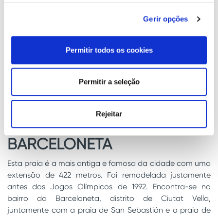
posteriormente se estabeleceu um dos últimos bairros
precários que acolhiam os migrantes. Apesar de serem
Gerir opções
popularmente conhecidos como Bunkers, nunca existiu
nenhum bunker no cimo, apenas a bateria antiaérea e as
suas instalações. Aceder ao local com a scooter é uma
Permitir todos os cookies
opção muito boa, já que é fácil de estacionar, mas vá de
que forma for, terá inevitavelmente de caminhar um
Permitir a seleção
pouco para desfrutar destas vistas espetaculares.
Rejeitar
A PRAIA DE LA
BARCELONETA
Esta praia é a mais antiga e famosa da cidade com uma
extensão de 422 metros. Foi remodelada justamente
antes dos Jogos Olímpicos de 1992. Encontra-se no
bairro da Barceloneta, distrito de Ciutat Vella,
juntamente com a praia de San Sebastián e a praia de