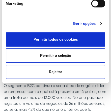
Alemanha, nomeadamente em Berlim e em Düsseldorf,
Marketing
bem como na Polónia, com várias cadeias de
delivery
,
como a Just Eat Takeaway.
Finalmente, em 2022, a empresa fechou um acordo com
Gerir opções
a Wallbox graças ao qual foi implementado o primeiro
motosharing
corporativo para empregados.
Permitir todos os cookies
Liderança na quota de
Permitir a seleção
mercado da motosharing
Rejeitar
na Europa
O segmento B2C continua a ser a área de negócio líder
da empresa, com a qual está presente em 4 países, com
uma frota de mais de 12.000 veículos. No ano passado,
registou um volume de negócios de 26 milhões de euros,
ou seja, mais 42% do que no ano anterior, que foi