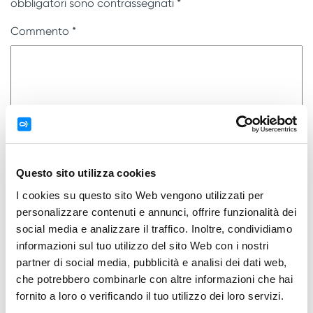
obbligatori sono contrassegnati
*
Commento
*
Questo sito utilizza cookies
I cookies su questo sito Web vengono utilizzati per
Nome
*
personalizzare contenuti e annunci, offrire funzionalità dei
social media e analizzare il traffico. Inoltre, condividiamo
Email
*
informazioni sul tuo utilizzo del sito Web con i nostri
partner di social media, pubblicità e analisi dei dati web,
che potrebbero combinarle con altre informazioni che hai
Do il mio consenso affinché un cookie salvi i miei dati
fornito a loro o verificando il tuo utilizzo dei loro servizi.
(nome, email, sito web) per il prossimo commento.