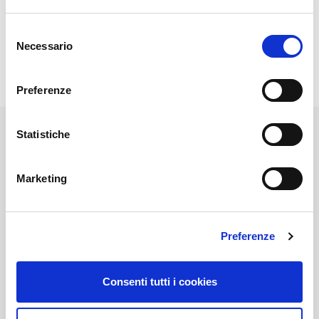
Selezione
Necessario
del
consenso
Preferenze
Statistiche
Marketing
Privati
Noleggio al minuto / ora
Preferenze
Noleggio per giorni
Consenti tutti i cookies
Affitto per mesi
Aziende