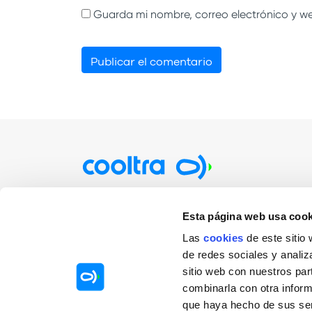
Guarda mi nombre, correo electrónico y w
Particulares
Empre
Esta página web usa cook
Alquiler por minutos / horas
Rentin
Las
cookies
de este sitio
de redes sociales y analiz
Alquiler por días
Sharin
sitio web con nuestros par
Alquiler por meses
Mobilit
combinarla con otra inform
Sharin
que haya hecho de sus ser