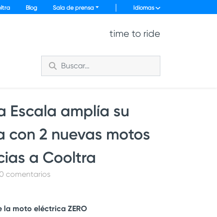
ltra
Blog
Sala de prensa
Idiomas
time to ride
la Escala amplía su
ca con 2 nuevas motos
cias a Cooltra
 0 comentarios
e la moto eléctrica ZERO