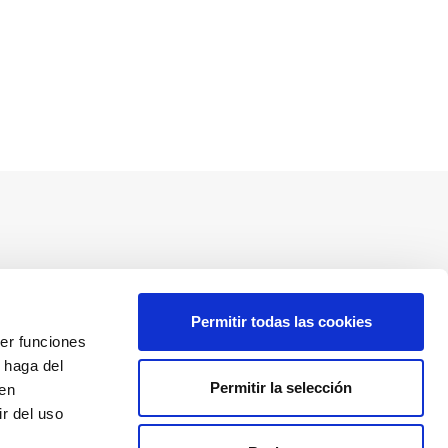
Redes sociales
Permitir todas las cookies
cer funciones
 haga del
Permitir la selección
den
Descarga nuestra app
r del uso