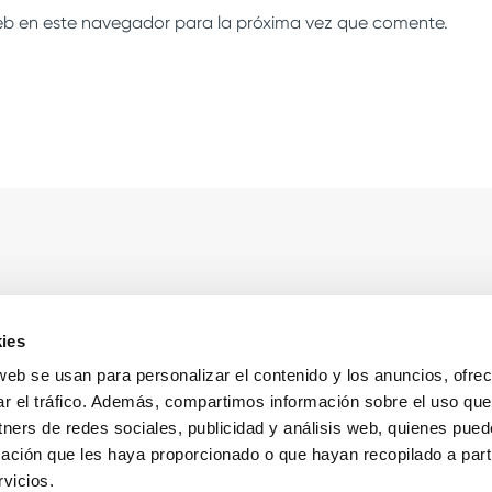
eb en este navegador para la próxima vez que comente.
sas
Sobre Cooltra
ies
g
Contacto
 web se usan para personalizar el contenido y los anuncios, ofre
ar el tráfico. Además, compartimos información sobre el uso que
g for employees
Conoce a Cooltra
tners de redes sociales, publicidad y análisis web, quienes pue
y for Business
Notas de prensa
ación que les haya proporcionado o que hayan recopilado a parti
g para empleados
Colaboraciones
vicios.