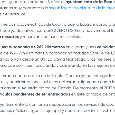
enting para los próximos 5 años al
ayuntamiento de la Escal
estamos muy contentos de
seguir liderando el futuro de la movi
s de vehículos.
rimeras motos eléctricas de Cooltra que la Escala incorpora a s
hace ya dos años incorporó 2 ZERO DS 14.4 y hoy vemos el fr
n nosotros
y renuevan con nuestros servicio.
n
una autonomía de 262 kilómetros
en ciudad y una
velocida
s de 14.4kWh y utilizan un cargador normal tipo Schuko de 1,
tan solo 9,8h desde un 0%. La última tecnología y las mejores p
para que continúen circulando y patrullando en las mejores co
errado con la policía de la Escala, Cooltra ya ha entregado
s y administraciones públicas del estado, figurando como l
tricas en el Acuerdo Marco del Estado. De momento, el 2019 
ículos pendientes de ser entregados
en este principio de año
untamiento la confianza depositada en los servicios de Cool
iones públicas sigan su ejemplo y apuesten por incluir vehícul