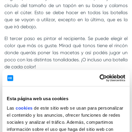
círculo del tamaño de un tapón en su base y calamos
con el cúter. Esto se debe hacer en todas las botellas
que se vayan a utilizar, excepto en la última, que es la
que irá debajo.
El tercer paso es pintar el recipiente. Se puede elegir el
color que más os guste. Mirad qué tonos tiene el rincón
donde queráis poner las macetas y así podéis jugar un
poco con las distintas tonalidades. ¡O incluso una botella
de cada color!
Una vez se haya secado la pintura, es el momento de
unirlas entre ellas. Para ello introduciremos el cuello en la
base de la botella que va encima y lo repetiremos con
Esta página web usa cookies
todas ellas.
Las
cookies
de este sitio web se usan para personalizar
Después, colocaremos las plantas dentro de cada
el contenido y los anuncios, ofrecer funciones de redes
recipiente y si fuera necesario lo rellenaremos con tierra.
sociales y analizar el tráfico. Además, compartimos
Desde la botella superior, pasaremos un hilo y
información sobre el uso que haga del sitio web con