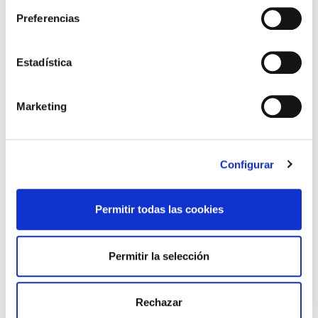
Preferencias
Deja una respuesta
Tu dirección de correo electrónico no será publicada.
Los
campos obligatorios están marcados con
*
Estadística
Comentario
*
Marketing
Configurar
Permitir todas las cookies
Permitir la selección
Nombre
*
Rechazar
Correo electrónico
*