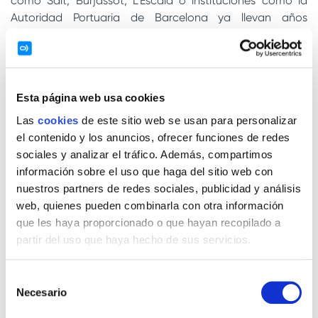
como Salt, Burjassot, L’Escala o instituciones como la
Autoridad Portuaria de Barcelona ya llevan años
apostado por introducir más motos eléctricas Cooltra en
sus flotas.
“Sin duda, el sector público está haciendo una clara
apuesta por la movilidad eléctrica, una tendencia que se
Esta página web usa cookies
ha acrecentado en el último año. Estamos orgullosos de
Las
cookies
de este sitio web se usan para personalizar
poder ofrecer la mejor alternativa con motos de última
el contenido y los anuncios, ofrecer funciones de redes
generación y con una gestión en cuanto a calidad y
sociales y analizar el tráfico. Además, compartimos
mantenimiento que facilita el trabajo de las
información sobre el uso que haga del sitio web con
Administraciones públicas”, señala
Timo Buetefisch,
nuestros partners de redes sociales, publicidad y análisis
cofundador y CEO del Grupo Cooltra
.
web, quienes pueden combinarla con otra información
que les haya proporcionado o que hayan recopilado a
Las motos eléctricas no solo ayudan a reducir la
partir del uso que haya hecho de sus servicios.
contaminación, también implican un ahorro significativo
para el servicio público: gastan un 87% menos, lo que
equivale a una reducción de 870 euros por cada
Selección
Necesario
15.000km, evitando la emisión de una tonelada de
de
C02 cada dos años.
consentimiento