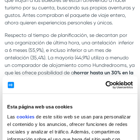
que viajan a las Baleares se están atreviendo a hacer
turismo por su cuenta, buscando sus propias aventuras y
gustos. Antes compraban el paquete de viaje entero,
ahora quieren experiencias personales y únicas.
Respecto al tiempo de planificación, se decantan por
una organización de última hora, una antelación inferior
a 6 meses (55,9%), e incluso inferior a un mes de
antelación (35,4%). La mayoría (44,9%) utiliza a menudo
un comparador de alojamiento como Hundredrooms, ya
que les ofrece posibilidad de a
horrar hasta un 30% en la
misma estancia
.
De hecho, el precio es muy importante para
los
millennials que viajan a las Baleares
, seguidos de
Esta página web usa cookies
factores como la ubicación y el entorno. Los
apartamentos y casas vacacionales son una opción
Las
cookies
de este sitio web se usan para personalizar
cada vez más en auge para los millennials ya que
el contenido y los anuncios, ofrecer funciones de redes
buscan una manera diferente de vivir un destino. Es esta
sociales y analizar el tráfico. Además, compartimos
la principal razón por la que, a la hora de moverse,
información sobre el uso que haga del sitio web con