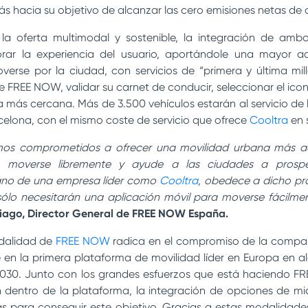
ás hacia su objetivo de alcanzar las cero emisiones netas de
a oferta multimodal y sostenible, la integración de ambo
orar la experiencia del usuario, aportándole una mayor acc
verse por la ciudad, con servicios de “primera y última mil
e FREE NOW, validar su carnet de conducir, seleccionar el ic
 más cercana. Más de 3.500 vehículos estarán al servicio de 
celona, con el mismo coste de servicio que ofrece
Cooltra
en 
s comprometidos a ofrecer una movilidad urbana más acce
s moverse libremente y ayude a las ciudades a prospe
ano de una empresa líder como
Cooltra
, obedece a dicho pro
sólo necesitarán una aplicación móvil para moverse fácilme
iago, Director General de FREE NOW España.
odalidad de
FREE NOW
radica en el compromiso de la compañí
e en la primera plataforma de movilidad líder en Europa en a
30. Junto con los grandes esfuerzos que está haciendo FRE
n dentro de la plataforma, la integración de opciones de mi
s para conseguir este objetivo. Gracias a estas modalidade