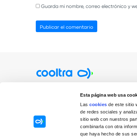
Guarda mi nombre, correo electrónico y w
Particulares
Empre
Esta página web usa cook
Alquiler por minutos / horas
Rentin
Las
cookies
de este sitio
de redes sociales y analiz
Alquiler por días
Sharin
sitio web con nuestros par
Alquiler por meses
Mobilit
combinarla con otra inform
Sharin
que haya hecho de sus ser