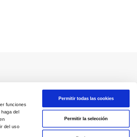
Redes sociales
Permitir todas las cookies
cer funciones
 haga del
Permitir la selección
den
Descarga nuestra app
r del uso