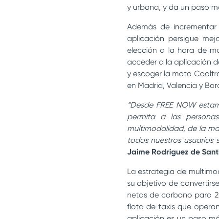
y urbana, y da un paso m
Además de incrementar l
aplicación persigue mej
elección a la hora de mo
acceder a la aplicación d
y escoger la moto Cooltra
en Madrid, Valencia y Bar
“Desde FREE NOW estamo
permita a las persona
multimodalidad, de la m
todos nuestros usuarios 
Jaime Rodríguez de Sant
La estrategia de multim
su objetivo de convertirs
netas de carbono para 20
flota de taxis que opera
aplicación es un paso má