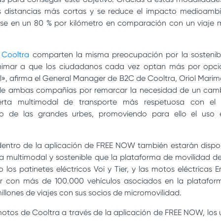
as distancias más cortas y se reduce el impacto medioambi
se en un 80 % por kilómetro en comparación con un viaje m
o
Cooltra
comparten la misma preocupación por la sostenibil
animar a que los ciudadanos cada vez optan más por opci
, afirma el General Manager de B2C de Cooltra, Oriol Marim
 de ambas compañías por remarcar la necesidad de un cam
ferta multimodal de transporte más respetuosa con e
co de las grandes urbes, promoviendo para ello el uso e
dentro de la aplicación de FREE NOW también estarán disponi
ta multimodal y sostenible que la plataforma de movilidad d
os patinetes eléctricos Voi y Tier, y las motos eléctricas 
 con más de 100.000 vehículos asociados en la plataform
llones de viajes con sus socios de micromovilidad.
otos de Cooltra a través de la aplicación de FREE NOW, los u