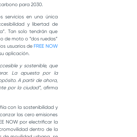
 carbono para 2030.
s servicios en una única
esibilidad y libertad de
la”. Tan solo tendrán que
ono de moto o “dos ruedas”
los usuarios de
FREE NOW
su aplicación.
sible y sostenible, que
rar. La apuesta por la
pósito. A partir de ahora,
nte por la ciudad”
, afirma
a con la sostenibilidad y
lcanzar las cero emisiones
E NOW por electrificar la
cromovilidad dentro de la
s de movilidad urbana, se