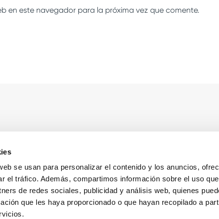
eb en este navegador para la próxima vez que comente.
sas
Sobre Cooltra
ies
g
Contacto
 web se usan para personalizar el contenido y los anuncios, ofre
ar el tráfico. Además, compartimos información sobre el uso que
g for employees
Conoce a Cooltra
tners de redes sociales, publicidad y análisis web, quienes pue
y for Business
Notas de prensa
ación que les haya proporcionado o que hayan recopilado a parti
g para empleados
Colaboraciones
vicios.