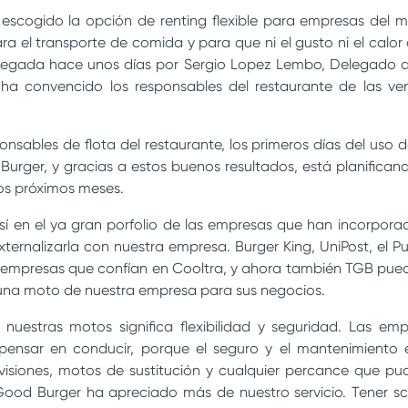
 escogido la opción de renting flexible para empresas del 
a el transporte de comida y para que ni el gusto ni el calor
ntregada hace unos días por Sergio Lopez Lembo, Delegado d
ha convencido los responsables del restaurante de las ven
sables de flota del restaurante, los primeros días del uso 
Burger, y gracias a estos buenos resultados, está planifican
os próximos meses.
í en el ya gran porfolio de las empresas que han incorpor
xternalizarla con nuestra empresa. Burger King, UniPost, el P
empresas que confían en Cooltra, y ahora también TGB pued
 una moto de nuestra empresa para sus negocios.
nuestras motos significa flexibilidad y seguridad. Las em
 pensar en conducir, porque el seguro y el mantenimiento 
isiones, motos de sustitución y cualquier percance que pudi
Good Burger ha apreciado más de nuestro servicio. Tener sc