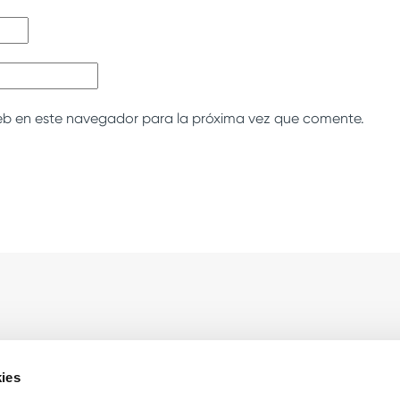
eb en este navegador para la próxima vez que comente.
sas
Sobre Cooltra
ies
g
Contacto