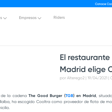
Conoce Coo
Riders
es
Empresas
El restaurant
Madrid elige C
por Alterego2 | 19/04/2021 |
s de la cadena
The Good Burger (
TGB
) en Madrid
, situad
illalba, ha escogido Cooltra como proveedor de flota de m
cilio.