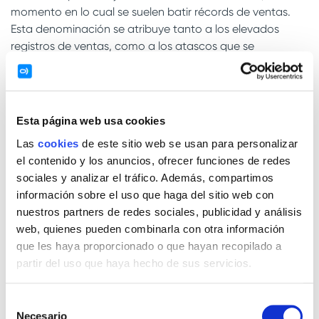
momento en lo cual se suelen batir récords de ventas.
Esta denominación se atribuye tanto a los elevados
registros de ventas, como a los atascos que se
acumulaban en Filadelfia, en los años 60, en este día
festivo y muy tradicional en EEUU. Los policías de
Filadelfia se referían al día posterior a Acción de Gracias
como el black Friday, por la dificultad de moverse en
Esta página web usa cookies
coche en los accesos de la ciudad, debido a los
Las
cookies
de este sitio web se usan para personalizar
desplazamientos de la gente para reunir a toda la familia
el contenido y los anuncios, ofrecer funciones de redes
en este día tan importante.
sociales y analizar el tráfico. Además, compartimos
Actualmente, es de los días comerciales más importantes
información sobre el uso que haga del sitio web con
del calendario y se extiende, muchas veces, a todo el fin
nuestros partners de redes sociales, publicidad y análisis
de semana, se adelanta un par de días, o bien, algunas
web, quienes pueden combinarla con otra información
marcas ya empiezan a apostar en el
cyber Monday
, el
que les haya proporcionado o que hayan recopilado a
lunes posterior al viernes negro. Este sería el evento de
partir del uso que haya hecho de sus servicios.
rebajas online más importante del año, aunque ahora las
ofertas suelen empezar en la semana anterior.
Selección
Necesario
de