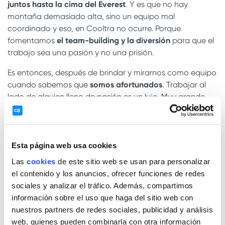
juntos hasta la cima del Everest
. Y es que no hay
montaña demasiado alta, sino un equipo mal
coordinado y eso, en Cooltra no ocurre. Porque
fomentamos
el team-building y la diversión
para que el
trabajo sea una pasión y no una prisión.
Es entonces, después de brindar y mirarnos como equipo
cuando sabemos que
somos afortunados
. Trabajar al
lado de alguien lleno de pasión es un lujo. Muy grande.
¿Quién mejor entonces para acompañarnos en este
afterwork que
Viñedos Singulares
y su vino Afortunado?
Esta página web usa cookies
Las
cookies
de este sitio web se usan para personalizar
Deja una respuesta
el contenido y los anuncios, ofrecer funciones de redes
Tu dirección de correo electrónico no será publicada.
Los
sociales y analizar el tráfico. Además, compartimos
campos obligatorios están marcados con
*
información sobre el uso que haga del sitio web con
nuestros partners de redes sociales, publicidad y análisis
Comentario
*
web, quienes pueden combinarla con otra información