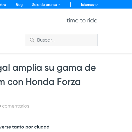
ltra
Blog
Sala de prensa
Idiomas
time to ride
gal amplía su gama de
m con Honda Forza
 0 comentarios
verse tanto por ciudad