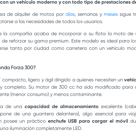
con un vehículo moderno y con todo tipo de prestaciones d
nea de alquiler de motos por
días
, semanas y
meses
sigue t
ptarse a las necesidades de todos los usuarios.
a de la compañía acaba de incorporar a su flota la moto de
o de reforzar su gama premium. Este modelo es ideal para l
rse tanto por ciudad como carretera con un vehículo mo
onda Forza 300?
 compacto, ligero y ágil dirigido a quienes necesiten un
vehí
y completo. Su motor de 300 cc ha sido modificado para 
ciente (menor consumo) y menos contaminante.
za de una
capacidad de almacenamiento
excelente (cab
spone de una guantera delantera), algo esencial para via
n posee un práctico
enchufe USB para cargar el móv
il
dur
 una iluminación completamente LED.