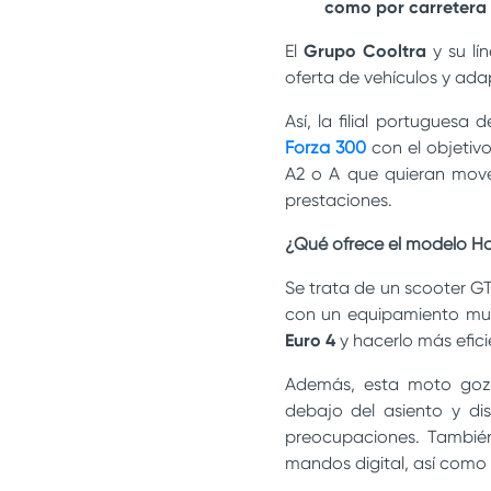
como por carretera 
El
Grupo Cooltra
y su lí
oferta de vehículos y ada
Así, la filial portugues
Forza 300
con el objetiv
A2 o A que quieran move
prestaciones.
¿Qué ofrece el modelo H
Se trata de un scooter GT
con un equipamiento mu
Euro 4
y hacerlo más efi
Además, esta moto go
debajo del asiento y di
preocupaciones. Tambié
mandos digital, así como