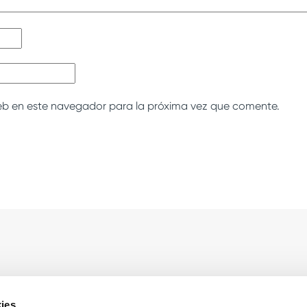
eb en este navegador para la próxima vez que comente.
sas
Sobre Cooltra
ies