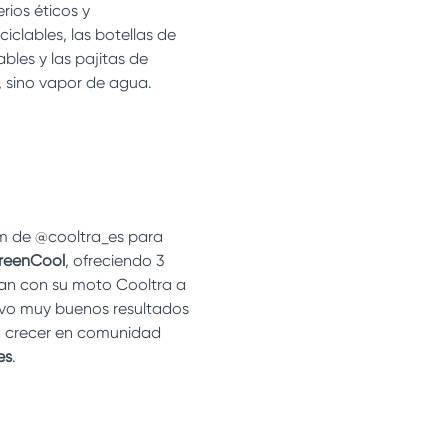
rios éticos y
ciclables, las botellas de
bles y las pajitas de
 sino vapor de agua.
m de @cooltra_es para
reenCool
, ofreciendo 3
an con su moto Cooltra a
tuvo muy buenos resultados
a crecer en comunidad
es
.