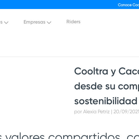
Conoce Coo
Riders
es
Empresas
Cooltra y Cac
desde su comp
sostenibilidad
por Alexia Petriz | 20/09/202
s valores compartidos, c