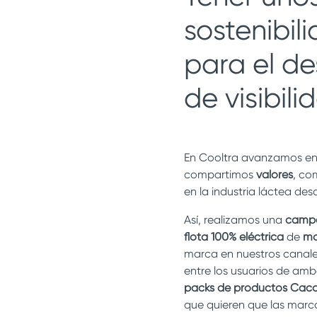
sostenibil
para el d
de visibili
En Cooltra avanzamos en
compartimos
valores
, co
en la industria láctea des
Así, realizamos una
campa
flota 100% eléctrica
de
mo
marca en nuestros canale
entre los usuarios de am
packs de productos Caca
que quieren que las marca