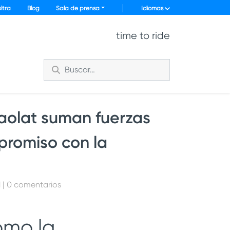
ltra
Blog
Sala de prensa
Idiomas
time to ride
aolat suman fuerzas
romiso con la
1 | 0 comentarios
omo la