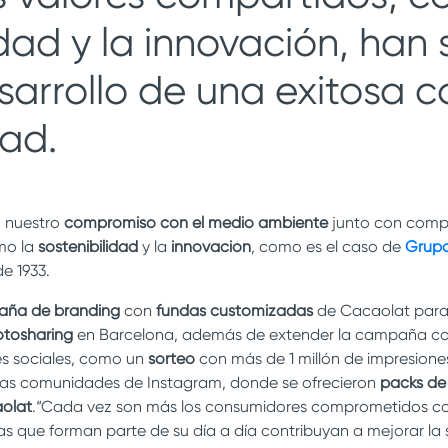
idad y la innovación, han 
esarrollo de una exitosa
dad.
 nuestro
compromiso con el medio ambiente
junto con comp
mo la
sostenibilidad
y la
innovación
, como es el caso de
Grupo
de 1933.
ña de branding
con
fundas customizadas
de Cacaolat para
tosharing
en Barcelona, además de extender la campaña c
s sociales, como un
sorteo
con más de 1 millón de impresione
bas comunidades de Instagram, donde se ofrecieron
packs de 
olat
.“Cada vez son más los consumidores comprometidos co
s que forman parte de su día a día contribuyan a mejorar la 