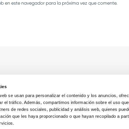
eb en este navegador para la próxima vez que comente.
sas
Sobre Cooltra
ies
g
Contacto
 web se usan para personalizar el contenido y los anuncios, ofre
ar el tráfico. Además, compartimos información sobre el uso que
g for employees
Conoce a Cooltra
tners de redes sociales, publicidad y análisis web, quienes pue
y for Business
Notas de prensa
ación que les haya proporcionado o que hayan recopilado a parti
g para empleados
Colaboraciones
vicios.