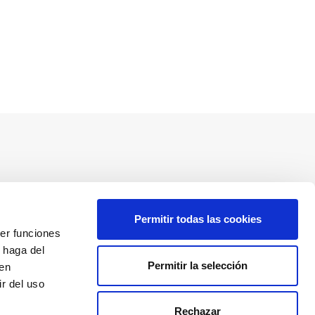
Redes sociales
Permitir todas las cookies
cer funciones
 haga del
Permitir la selección
den
Descarga nuestra app
r del uso
Rechazar