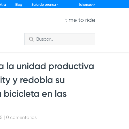
ltra
Blog
Sala de prensa
Idiomas
time to ride
a la unidad productiva
ity y redobla su
 bicicleta en las
25 | 0 comentarios