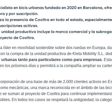
cialista en bicis urbanas fundada en 2020 en Barcelona, ofrec
a y por suscripción.
za la presencia de Cooltra en todo el estado, especialmente
scripciones activas.
a unidad productiva incluye la marca comercial y la subrogac
oyecto de Cooltra.
a líder en movilidad sostenible sobre dos ruedas en Europa, d
con la compra de la unidad productiva de Kleta Mobility S.L. de
s urbanas tanto para particulares como para empresas
. Esta
 en los próximos días y permitirá a la compañía ampliar su carte
corporación de una base de más de 2.000 clientes activos en Es
s como mecánicas, una marca reconocida en el ámbito de las bici
 se suman al proyecto de Cooltra para continuar implementand
ibles. En todos los casos se respetará la antigüedad, la categor