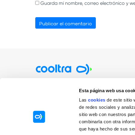
Guarda mi nombre, correo electrónico y w
Particulares
Empre
Esta página web usa cook
Alquiler por minutos / horas
Rentin
Las
cookies
de este sitio
de redes sociales y analiz
Alquiler por días
Sharin
sitio web con nuestros par
Alquiler por meses
Mobilit
combinarla con otra inform
Sharin
que haya hecho de sus ser