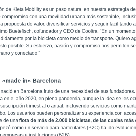
ión de
Kleta
Mobility
es u
n paso
natural
en nuestra estrategia de
o compromiso con una movilidad urbana más sostenible, inclusiv
 propuesta de valor, diversificar servicios y seguir facilitando a
Timo Buetefisch, cofundador y CEO de Cooltra.
“
En un momento c
ididamente por la bicicleta como
medio de
transporte.
Quiero ag
to posible. Su esfuerzo, pasión y compromiso nos permiten se
mano
y conectado.
”
e «made in» Barcelona
a nació en Barcelona fruto de una necesidad de sus fundadores.
 en el año 2020, en plena pandemia, aunque la idea se les ocu
 suscripción trimestral o anual, incluyendo servicios como mant
robo. Los usuarios pueden personalizar su experiencia con acce
ne de una
flota de más de 2.000 bicicletas, de las cuales más
mpezó como un servicio para particulares (B2C) ha ido evolucio
 empresas e instituciones (B2B).