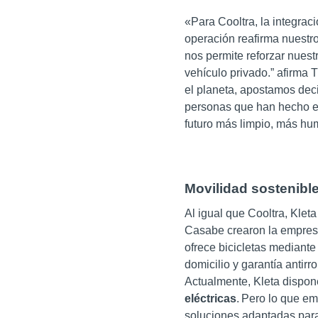
«
Para Cooltra, la integrac
operación reafirma nuestr
nos permite reforzar nuestra
vehículo privado.
”
afirma 
el planeta, apostamos dec
personas que han hecho es
futuro más limpio,
más hu
Movilidad sostenibl
Al igual que Cooltra, Klet
Casabe crearon la empresa
ofrece bicicletas mediante
domicilio y garantía antir
Actualmente, Kleta dispo
eléctricas
. Pero lo que e
soluciones adaptadas para