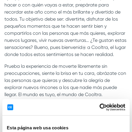
hacer o con quién vayas a estar, prepárate para
recordar este año como el más brillante y divertido de
todos. Tu objetivo debe ser: divertirte, disfrutar de los
pequeños momentos que te hacen sentir bien y
compartirlos con las personas que más quieres, explorar
nuevos lugares, vivir nuevas aventuras… ¿Te gustan estas
sensaciones? Bueno, pues bienvenid@ a Cooltra, el lugar
donde todos estos sentimientos se hacen realidad.
Prueba la experiencia de moverte libremente sin
preocupaciones, siente la brisa en tu cara, abrázate con
las personas que quieras y descubre la alegría de
explorar nuevos rincones a los que nadie más puede
llegar. El mundo es tuyo, el mundo de Cooltra.
Ven a vernos a cualquiera de nuestros 100 destinos en
Europa. Personaliza tu reserva y elige el mejor servicio de
alquiler de scooters. Este verano déjanos llevarte a los
mejores lugares. Bienvenid@ a casa, bienvenid@ a
Esta página web usa cookies