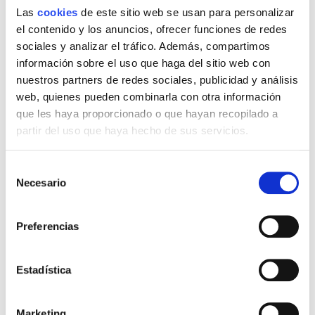
Cooltra.
Las
cookies
de este sitio web se usan para personalizar
el contenido y los anuncios, ofrecer funciones de redes
Haz tu reserva
en nuestra página web
. Elige el destino, el
sociales y analizar el tráfico. Además, compartimos
modelo, las fechas en las que quieres tener una de
información sobre el uso que haga del sitio web con
nuestras motos y todos los extras que necesites.
nuestros partners de redes sociales, publicidad y análisis
Cooltra is
#gettingyoueverywhere
#summerlife
web, quienes pueden combinarla con otra información
que les haya proporcionado o que hayan recopilado a
Deja una respuesta
partir del uso que haya hecho de sus servicios.
Tu dirección de correo electrónico no será publicada.
Los
campos obligatorios están marcados con
*
Selección
Necesario
de
Comentario
*
consentimiento
Preferencias
Estadística
Marketing