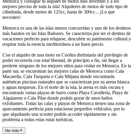
Menorca y consigue tu alquiler de motos más divertido y a los
mejores precios de toda la isla! Alquileres de motos de todo tipo de
cilindrada, desde motos de 125cc, hasta de 300cc... ¡Lo que
necesites!
Menorca es una de las islas menos concurridas y uno de los destinos
más baratos en las Islas Baleares. Se caracteriza por ser el destino de
vacaciones perfecto para relajarse, descubrir su patrimonio cultural y
respirar toda la esencia mediterránea a un buen precio.
Con el alquiler de una moto en Cooltra disfrutarás del privilegio de
poder recorrerla con total libertad, de principio a fin, sin llegar a
perderte ninguno de los mejores sitios para visitar en Menorca. En la
parte sur, se encuentran las mejores calas de Menorca como Cala
Macarella, Cala Turqueta o Cala Mitjana donde encontrarás
auténticas piscinas naturales que se caracterizan por su arena blanca
y aguas turquesas. En el norte de la isla, la arena es más oscura y
encontrarás varias playas de barro como Playa Cavallería, Playa de
Algaiarens o Cala Pilar donde podrás gozar de unos baños
exfoliantes. Todas las calas y playas de Menorca tienen una zona de
aparcamiento perfecta para estacionar pequeños vehículos, por lo
que alquilando una scooter podrás acceder rápidamente y sin
problema a todas estas rutas turísticas.
Ver más