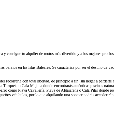
 y consigue tu alquiler de motos más divertido y a los mejores precios d
 baratos en las Islas Baleares. Se caracteriza por ser el destino de vac
r recorrerla con total libertad, de principio a fin, sin llegar a perderte
 Turqueta o Cala Mitjana donde encontrarás auténticas piscinas natural
e barro como Playa Cavallería, Playa de Algaiarens o Cala Pilar donde p
eños vehículos, por lo que alquilando una scooter podrás acceder rápid