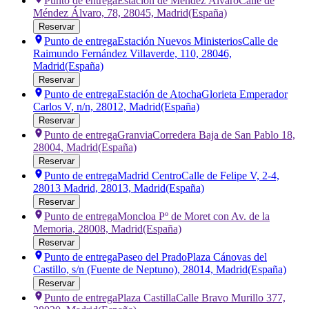
Punto de entrega
Estación de Mendez Álvaro
Calle de
Méndez Álvaro, 78, 28045, Madrid
(España)
Reservar
Punto de entrega
Estación Nuevos Ministerios
Calle de
Raimundo Fernández Villaverde, 110, 28046,
Madrid
(España)
Reservar
Punto de entrega
Estación de Atocha
Glorieta Emperador
Carlos V, n/n, 28012, Madrid
(España)
Reservar
Punto de entrega
Granvia
Corredera Baja de San Pablo 18,
28004, Madrid
(España)
Reservar
Punto de entrega
Madrid Centro
Calle de Felipe V, 2-4,
28013 Madrid, 28013, Madrid
(España)
Reservar
Punto de entrega
Moncloa
Pº de Moret con Av. de la
Memoria, 28008, Madrid
(España)
Reservar
Punto de entrega
Paseo del Prado
Plaza Cánovas del
Castillo, s/n (Fuente de Neptuno), 28014, Madrid
(España)
Reservar
Punto de entrega
Plaza Castilla
Calle Bravo Murillo 377,