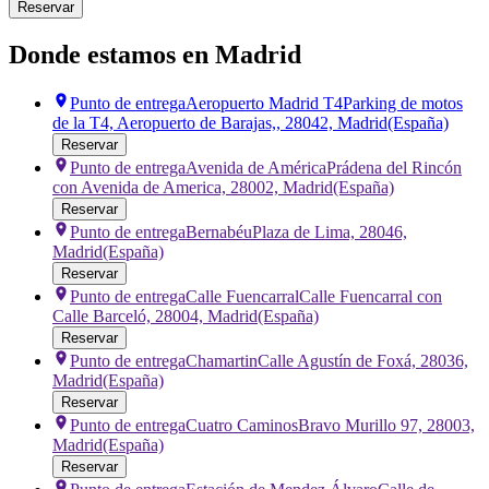
Reservar
Donde estamos en Madrid
Punto de entrega
Aeropuerto Madrid T4
Parking de motos
de la T4, Aeropuerto de Barajas,, 28042, Madrid
(España)
Reservar
Punto de entrega
Avenida de América
Prádena del Rincón
con Avenida de America, 28002, Madrid
(España)
Reservar
Punto de entrega
Bernabéu
Plaza de Lima, 28046,
Madrid
(España)
Reservar
Punto de entrega
Calle Fuencarral
Calle Fuencarral con
Calle Barceló, 28004, Madrid
(España)
Reservar
Punto de entrega
Chamartin
Calle Agustín de Foxá, 28036,
Madrid
(España)
Reservar
Punto de entrega
Cuatro Caminos
Bravo Murillo 97, 28003,
Madrid
(España)
Reservar