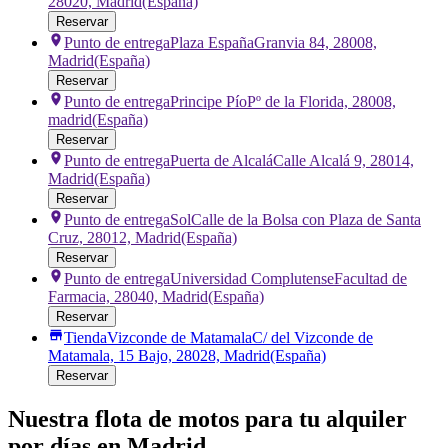
28020, Madrid
(España)
Reservar
Punto de entrega
Plaza España
Granvia 84, 28008,
Madrid
(España)
Reservar
Punto de entrega
Principe Pío
Pº de la Florida, 28008,
madrid
(España)
Reservar
Punto de entrega
Puerta de Alcalá
Calle Alcalá 9, 28014,
Madrid
(España)
Reservar
Punto de entrega
Sol
Calle de la Bolsa con Plaza de Santa
Cruz, 28012, Madrid
(España)
Reservar
Punto de entrega
Universidad Complutense
Facultad de
Farmacia, 28040, Madrid
(España)
Reservar
Tienda
Vizconde de Matamala
C/ del Vizconde de
Matamala, 15 Bajo, 28028, Madrid
(España)
Reservar
Nuestra flota de motos para tu alquiler
por días en Madrid