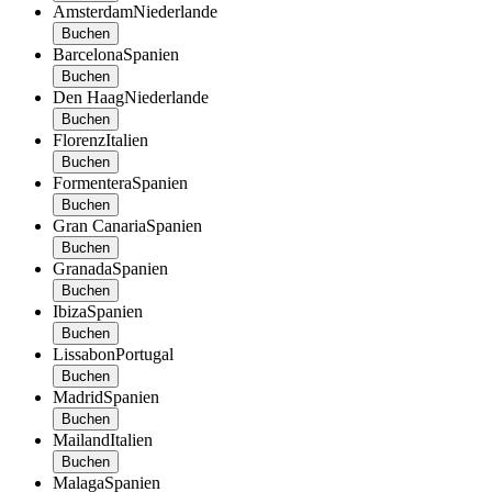
Amsterdam
Niederlande
Buchen
Barcelona
Spanien
Buchen
Den Haag
Niederlande
Buchen
Florenz
Italien
Buchen
Formentera
Spanien
Buchen
Gran Canaria
Spanien
Buchen
Granada
Spanien
Buchen
Ibiza
Spanien
Buchen
Lissabon
Portugal
Buchen
Madrid
Spanien
Buchen
Mailand
Italien
Buchen
Malaga
Spanien