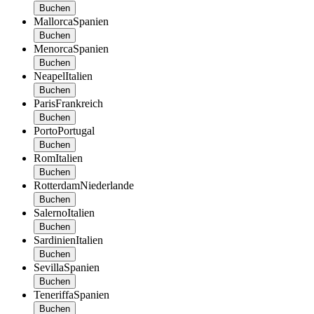
Buchen
Mallorca
Spanien
Buchen
Menorca
Spanien
Buchen
Neapel
Italien
Buchen
Paris
Frankreich
Buchen
Porto
Portugal
Buchen
Rom
Italien
Buchen
Rotterdam
Niederlande
Buchen
Salerno
Italien
Buchen
Sardinien
Italien
Buchen
Sevilla
Spanien
Buchen
Teneriffa
Spanien
Buchen