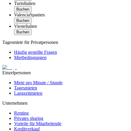
Turin
Italien
Buchen
Valencia
Spanien
Buchen
Vieste
Italien
Buchen
Tagesmiete für Privatpersonen
Häufig gestellte Fragen
Mietbedingungen
Einzelpersonen
Miete pro Minute / Stunde
Tagesmieten
Langzeitmieten
Unternehmen
Renting
Privates sharing
Vorteile für Mitarbeitende
Kreditverkauf