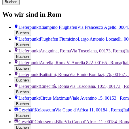
Buchen
Wo wir sind in Rom
Lieferpunkt
Ciampino Flughafen
Via Francesco Agello, 0004
Buchen
Lieferpunkt
Flughafen Fiumicino
Largo Antonio Locatelli, 0
Buchen
Lieferpunkt
Anagnina, Roma
Via Tuscolana, 00173, Roma
(It
Buchen
Lieferpunkt
Aurelia, Roma
V. Aurelia 822, 00165 , Roma
(Ita
Buchen
Lieferpunkt
Battistini, Roma
Via Ennio Bonifazi, 76, 00167 
Buchen
Lieferpunkt
Cinecittà, Roma
Via Tuscolana, 1055, 00173 , 
Buchen
Lieferpunkt
Circus Maximus
Viale Aventino 15, 00153 , Rom
Buchen
Geschäft
Kolosseum
Via Capo d'Africa 11, 00184 , Roma
(Ita
Buchen
Geschäft
Colosseo e-Bike
Via Capo d'Africa 11, 00184, Rom
Buchen