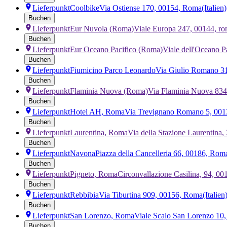
Lieferpunkt
Coolbike
Via Ostiense 170, 00154, Roma
(Italien)
Buchen
Lieferpunkt
Eur Nuvola (Roma)
Viale Europa 247, 00144, r
Buchen
Lieferpunkt
Eur Oceano Pacifico (Roma)
Viale dell'Oceano 
Buchen
Lieferpunkt
Fiumicino Parco Leonardo
Via Giulio Romano 31
Buchen
Lieferpunkt
Flaminia Nuova (Roma)
Via Flaminia Nuova 83
Buchen
Lieferpunkt
Hotel AH, Roma
Via Trevignano Romano 5, 00
Buchen
Lieferpunkt
Laurentina, Roma
Via della Stazione Laurentina
Buchen
Lieferpunkt
Navona
Piazza della Cancelleria 66, 00186, Rom
Buchen
Lieferpunkt
Pigneto, Roma
Circonvallazione Casilina, 94, 
Buchen
Lieferpunkt
Rebbibia
Via Tiburtina 909, 00156, Roma
(Italien
Buchen
Lieferpunkt
San Lorenzo, Roma
Viale Scalo San Lorenzo 1
Buchen