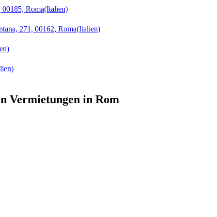
5, 00185, Roma
(Italien)
ntana, 271, 00162, Roma
(Italien)
ien)
alien)
hen Vermietungen in Rom