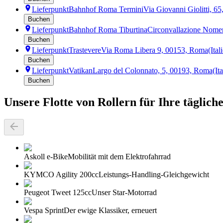
Lieferpunkt
Bahnhof Roma Termini
Via Giovanni Giolitti, 6
Buchen
Lieferpunkt
Bahnhof Roma Tiburtina
Circonvallazione Nome
Buchen
Lieferpunkt
Trastevere
Via Roma Libera 9, 00153, Roma
(Ital
Buchen
Lieferpunkt
Vatikan
Largo del Colonnato, 5, 00193, Roma
(It
Buchen
Unsere Flotte von Rollern für Ihre täglic
Askoll e-Bike
Mobilität mit dem Elektrofahrrad
KYMCO Agility 200cc
Leistungs-Handling-Gleichgewicht
Peugeot Tweet 125cc
Unser Star-Motorrad
Vespa Sprint
Der ewige Klassiker, erneuert