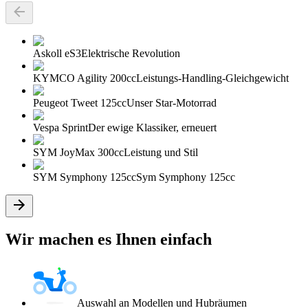
Askoll eS3
Elektrische Revolution
KYMCO Agility 200cc
Leistungs-Handling-Gleichgewicht
Peugeot Tweet 125cc
Unser Star-Motorrad
Vespa Sprint
Der ewige Klassiker, erneuert
SYM JoyMax 300cc
Leistung und Stil
SYM Symphony 125cc
Sym Symphony 125cc
Wir machen es Ihnen einfach
Auswahl an Modellen und Hubräumen