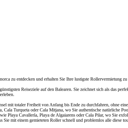
rca zu entdecken und erhalten Sie Ihre lustigste Rollervermietung zu 
ünstigsten Reiseziele auf den Balearen. Sie zeichnet sich als das perfe
erleben.
Insel mit totaler Freiheit von Anfang bis Ende zu durchfahren, ohne e
, Cala Turqueta oder Cala Mitjana, wo Sie authentische natürliche P
 wie Playa Cavallería, Playa de Algaiarens oder Cala Pilar, wo Sie ex
s Sie mit einem gemieteten Roller schnell und problemlos alle diese to