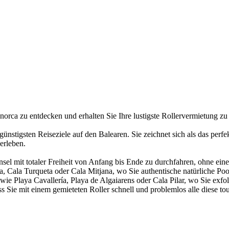
rca zu entdecken und erhalten Sie Ihre lustigste Rollervermietung zu 
ünstigsten Reiseziele auf den Balearen. Sie zeichnet sich als das perfe
erleben.
Insel mit totaler Freiheit von Anfang bis Ende zu durchfahren, ohne e
, Cala Turqueta oder Cala Mitjana, wo Sie authentische natürliche P
 wie Playa Cavallería, Playa de Algaiarens oder Cala Pilar, wo Sie ex
s Sie mit einem gemieteten Roller schnell und problemlos alle diese to