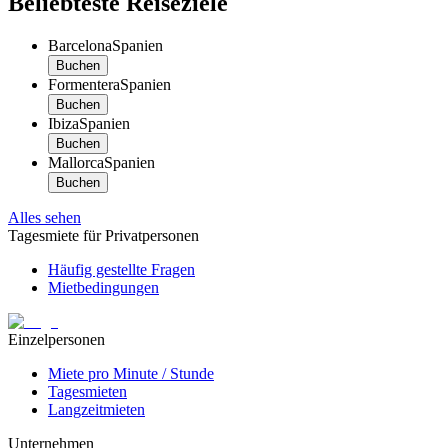
Beliebteste Reiseziele
Barcelona
Spanien
Buchen
Formentera
Spanien
Buchen
Ibiza
Spanien
Buchen
Mallorca
Spanien
Buchen
Alles sehen
Tagesmiete für Privatpersonen
Häufig gestellte Fragen
Mietbedingungen
Einzelpersonen
Miete pro Minute / Stunde
Tagesmieten
Langzeitmieten
Unternehmen