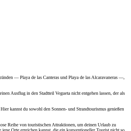
Stränden — Playa de las Canteras und Playa de las Alcaravaneras —,
inen Ausflug in den Stadtteil Vegueta nicht entgehen lassen, der als
ist. Hier kannst du sowohl den Sonnen- und Strandtourismus genießen
dlose Reihe von touristischen Attraktionen, um deinen Urlaub zu
jene Orte erreichen kannst, die ein konventioneller Tourist nicht so