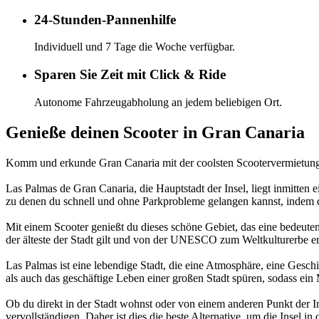
24-Stunden-Pannenhilfe
Individuell und 7 Tage die Woche verfügbar.
Sparen Sie Zeit mit Click & Ride
Autonome Fahrzeugabholung an jedem beliebigen Ort.
Genieße deinen Scooter in Gran Canaria
Komm und erkunde Gran Canaria mit der coolsten Scootervermietung u
Las Palmas de Gran Canaria, die Hauptstadt der Insel, liegt inmitte
zu denen du schnell und ohne Parkprobleme gelangen kannst, indem du
Mit einem Scooter genießt du dieses schöne Gebiet, das eine bedeutend
der älteste der Stadt gilt und von der UNESCO zum Weltkulturerbe er
Las Palmas ist eine lebendige Stadt, die eine Atmosphäre, eine Geschi
als auch das geschäftige Leben einer großen Stadt spüren, sodass ein M
Ob du direkt in der Stadt wohnst oder von einem anderen Punkt der Ins
vervollständigen. Daher ist dies die beste Alternative, um die Insel 