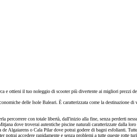
 e ottieni il tuo noleggio di scooter più divertente ai migliori prezzi del
onomiche delle Isole Baleari. È caratterizzata come la destinazione di va
la percorrere con totale libertà, dall'inizio alla fine, senza perderti nes
ana dove troverai autentiche piscine naturali caratterizzate dalla loro s
ya de Algaiarens o Cala Pilar dove potrai godere di bagni esfolianti. Tut
er potrai accedere rapidamente e senza problemi a tutte queste rotte turi