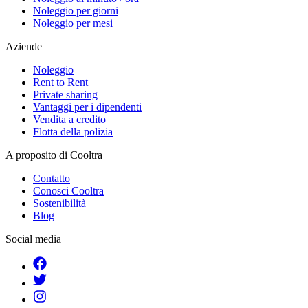
Noleggio per giorni
Noleggio per mesi
Aziende
Noleggio
Rent to Rent
Private sharing
Vantaggi per i dipendenti
Vendita a credito
Flotta della polizia
A proposito di Cooltra
Contatto
Conosci Cooltra
Sostenibilità
Blog
Social media