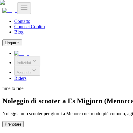
Contatto
Conosci Cooltra
Blog
Lingua
Individui
Aziende
Riders
time to ride
Noleggio di scooter a Es Migjorn (Menorc
Noleggia uno scooter per giorni a Menorca nel modo più comodo, agile
Prenotare