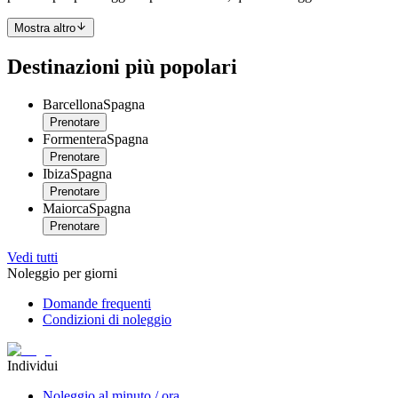
Mostra altro
Destinazioni più popolari
Barcellona
Spagna
Prenotare
Formentera
Spagna
Prenotare
Ibiza
Spagna
Prenotare
Maiorca
Spagna
Prenotare
Vedi tutti
Noleggio per giorni
Domande frequenti
Condizioni di noleggio
Individui
Noleggio al minuto / ora