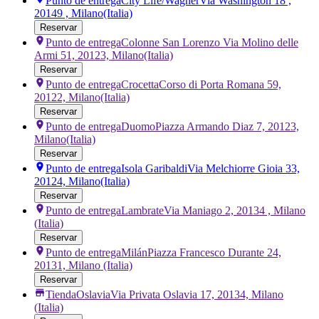
Punto de entrega
City Life/Wagner
Via Washington 18 ,
20149 , Milano
(Italia)
Reservar
Punto de entrega
Colonne San Lorenzo
Via Molino delle
Armi 51, 20123, Milano
(Italia)
Reservar
Punto de entrega
Crocetta
Corso di Porta Romana 59,
20122, Milano
(Italia)
Reservar
Punto de entrega
Duomo
Piazza Armando Diaz 7, 20123,
Milano
(Italia)
Reservar
Punto de entrega
Isola Garibaldi
Via Melchiorre Gioia 33,
20124, Milano
(Italia)
Reservar
Punto de entrega
Lambrate
Via Maniago 2, 20134 , Milano
(Italia)
Reservar
Punto de entrega
Milán
Piazza Francesco Durante 24,
20131, Milano
(Italia)
Reservar
Tienda
Oslavia
Via Privata Oslavia 17, 20134, Milano
(Italia)