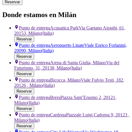
Reservar
Donde estamos en Milán
Punto de entrega
Acquatica Park
Via Gaetano Airaghi, 61,
20153, Milano
(Italia)
Reservar
Punto de entrega
Aeropuerto Linate
Viale Enrico Forlanini,
20090, Milano
(Italia)
Reservar
Punto de entrega
Arena di Santa Giulia, Milano
Via del
Futurismo, 31, 20138, Milano
(Italia)
Reservar
Punto de entrega
Bicocca, Milano
Viale Fulvio Testi, 182,
20126 , Milano
(Italia)
Reservar
Punto de entrega
Brera
Piazza Sant’Erasmo 2, 20121,
Milano
(Italia)
Reservar
Punto de entrega
Cardona
Piazzale Luigi Cadorna 9, 20123 ,
Milano
(Italia)
Reservar