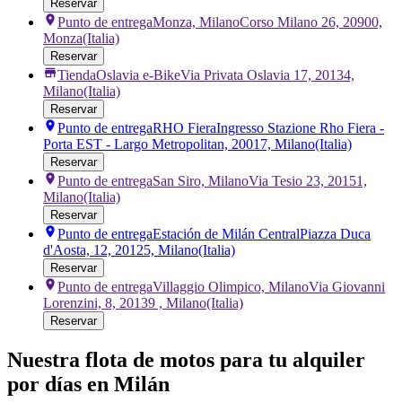
Reservar
Punto de entrega
Monza, Milano
Corso Milano 26, 20900,
Monza
(Italia)
Reservar
Tienda
Oslavia e-Bike
Via Privata Oslavia 17, 20134,
Milano
(Italia)
Reservar
Punto de entrega
RHO Fiera
Ingresso Stazione Rho Fiera -
Porta EST - Largo Metropolitan, 20017, Milano
(Italia)
Reservar
Punto de entrega
San Siro, Milano
Via Tesio 23, 20151,
Milano
(Italia)
Reservar
Punto de entrega
Estación de Milán Central
Piazza Duca
d'Aosta, 12, 20125, Milano
(Italia)
Reservar
Punto de entrega
Villaggio Olimpico, Milano
Via Giovanni
Lorenzini, 8, 20139 , Milano
(Italia)
Reservar
Nuestra flota de motos para tu alquiler
por días en Milán