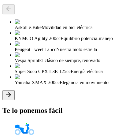
Askoll e-Bike
Movilidad en bici eléctrica
KYMCO Agility 200cc
Equilibrio potencia-manejo
Peugeot Tweet 125cc
Nuestra moto estrella
Vespa Sprint
El clásico de siempre, renovado
Super Soco CPX L3E 125cc
Energía eléctrica
Yamaha XMAX 300cc
Elegancia en movimiento
Te lo ponemos fácil