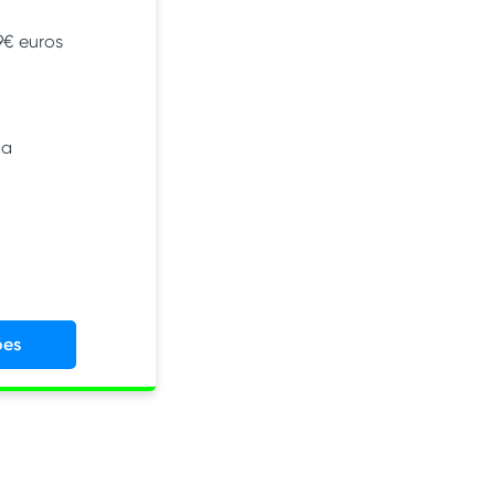
9€ euros
ga
ões