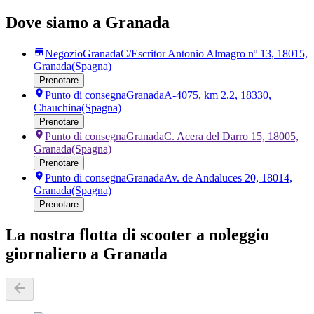
Dove siamo a Granada
Negozio
Granada
C/Escritor Antonio Almagro nº 13, 18015,
Granada
(Spagna)
Prenotare
Punto di consegna
Granada
A-4075, km 2.2, 18330,
Chauchina
(Spagna)
Prenotare
Punto di consegna
Granada
C. Acera del Darro 15, 18005,
Granada
(Spagna)
Prenotare
Punto di consegna
Granada
Av. de Andaluces 20, 18014,
Granada
(Spagna)
Prenotare
La nostra flotta di scooter a noleggio
giornaliero a Granada