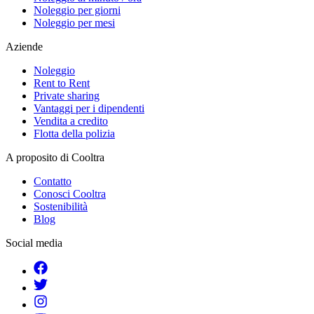
Noleggio per giorni
Noleggio per mesi
Aziende
Noleggio
Rent to Rent
Private sharing
Vantaggi per i dipendenti
Vendita a credito
Flotta della polizia
A proposito di Cooltra
Contatto
Conosci Cooltra
Sostenibilità
Blog
Social media