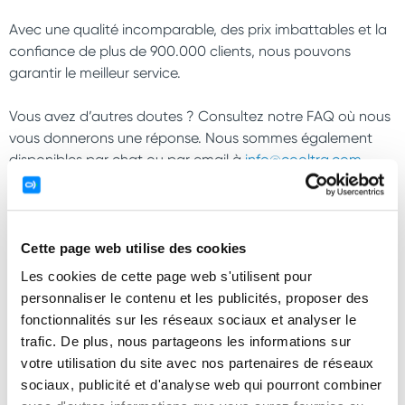
Avec une qualité incomparable, des prix imbattables et la
confiance de plus de 900.000 clients, nous pouvons
garantir le meilleur service.
Vous avez d’autres doutes ? Consultez notre FAQ où nous
vous donnerons une réponse. Nous sommes également
disponibles par chat ou par email à
info@cooltra.com
.
Annulation sans frais sous 24 heures
Une flotte de plus de 17 000 véhicules actuellement
Plus de 100 points de location
Cette page web utilise des cookies
Les cookies de cette page web s'utilisent pour
Le meilleur prix garanti
personnaliser le contenu et les publicités, proposer des
Présence dans les principales villes touristiques
fonctionnalités sur les réseaux sociaux et analyser le
d'Europe
trafic. De plus, nous partageons les informations sur
votre utilisation du site avec nos partenaires de réseaux
Assurance tous risques avec franchise
sociaux, publicité et d'analyse web qui pourront combiner
Assistance routière 24h/24h