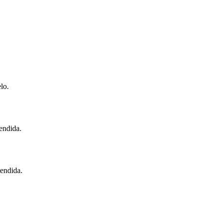
lo.
tendida.
tendida.