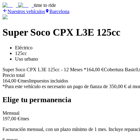
time to ride
Nuestros vehículos
Barcelona
Super Soco CPX L3E 125cc
Eléctrico
125cc
Uso urbano
Super Soco CPX L3E 125cc
- 12 Meses *
164,00 €
Cobertura Basic
0,
Precio total
164,00 €
/mes
Impuestos incluidos
*Para este vehículo
es necesario un pago de fianza de
350,00 €
al mom
Elige tu permanencia
Mensual
197,00 €
/mes
Facturación mensual, con un plazo mínimo de 1 mes. Incluye reparacio
6 meses