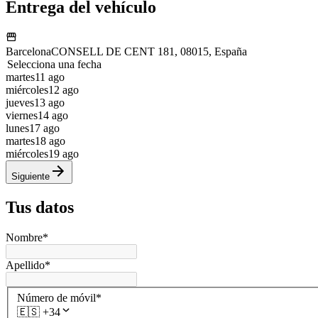
Entrega del vehículo
Barcelona
CONSELL DE CENT 181, 08015, España
Selecciona una fecha
martes
11 ago
miércoles
12 ago
jueves
13 ago
viernes
14 ago
lunes
17 ago
martes
18 ago
miércoles
19 ago
Siguiente
Tus datos
Nombre
*
Apellido
*
Número de móvil
*
🇪🇸
+34