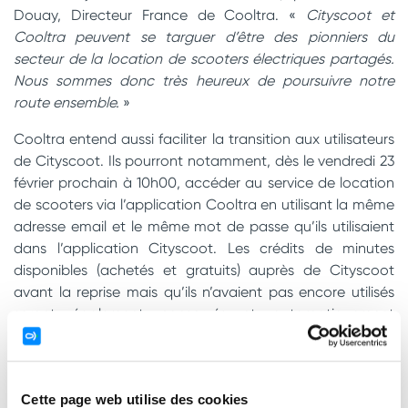
Douay, Directeur France de Cooltra. «
Cityscoot et
Cooltra peuvent se targuer d’être des pionniers du
secteur de la location de scooters électriques partagés.
Nous sommes donc très heureux de poursuivre notre
route ensemble.
»
Cooltra entend aussi faciliter la transition aux utilisateurs
de Cityscoot. Ils pourront notamment, dès le vendredi 23
février prochain à 10h00, accéder au service de location
de scooters via l’application Cooltra en utilisant la même
adresse email et le même mot de passe qu’ils utilisaient
dans l’application Cityscoot. Les crédits de minutes
disponibles (achetés et gratuits) auprès de Cityscoot
avant la reprise mais qu’ils n’avaient pas encore utilisés
seront également conservés et automatiquement
transférés dans leur nouveau compte client Cooltra. Ils
auront enfin accès à plus de 1
500 scooters électriques
partagés, couvrant la même zone de service qu’avec
Cette page web utilise des cookies
Cityscoot dans Paris et la petite couronne.